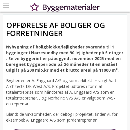
OPFØRELSE AF BOLIGER OG
FORRETNINGER
Nybygning af boligblokke/lejligheder svarende til 1
bygninger i Nørresundby med 90 lejligheder på 5 etager
.
Selve byggeriet er påbegyndt november 2025 med en
beregnet byggeperiode på 26 måneder til en anslået
udgift på 200 mio.kr med et brutto areal på 11000 m².
Bygherren er A. Enggaard A/S og som arkitekt er valgt Aart
Architects DK West A/S.
Projektet udføres i form af
totalentreprise som håndteres af A. Enggaard A/S som er
totalentreprenør. , og Nørhalne VVS A/S er valgt som VVS-
entreprenør.
Blandt de virksomheder, der deltog i projektet, finder vi, for
eksempel: A. Enggaard A/S som jordentreprenør.