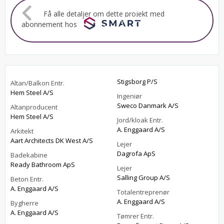
Få alle detaljer om dette projekt med
abonnement hos
Stigsborg P/S
Altan/Balkon Entr.
Hem Steel A/S
Ingeniør
Sweco Danmark A/S
Altanproducent
Hem Steel A/S
Jord/kloak Entr.
A. Enggaard A/S
Arkitekt
Aart Architects DK West A/S
Lejer
Dagrofa ApS
Badekabine
Ready Bathroom ApS
Lejer
Salling Group A/S
Beton Entr.
A. Enggaard A/S
Totalentreprenør
A. Enggaard A/S
Bygherre
A. Enggaard A/S
Tømrer Entr.