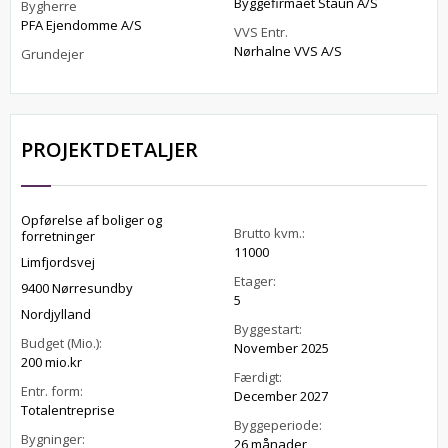
Byggefirmaet Staun A/S
Bygherre
PFA Ejendomme A/S
VVS Entr.
Nørhalne VVS A/S
Grundejer
PROJEKTDETALJER
Opførelse af boliger og
Brutto kvm.:
forretninger
11000
Limfjordsvej
Etager:
9400 Nørresundby
5
Nordjylland
Byggestart:
Budget (Mio.):
November 2025
200 mio.kr
Færdigt:
Entr. form:
December 2027
Totalentreprise
Byggeperiode:
Bygninger:
26 månader