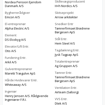
Skillevægsproducent
Nordea Pension Ejendom
Danmark A/S
H+h Nordics A/S
Bygherrerådgiver
Skitseprojekt
Emcon A/S
Arrow arkitekter
El-entreprenør
Snedker Entr
Alpha Electric A/S
Tømrerfirmaet Brødrene
Børgesen ApS
Element
Stål Entr.
DS Elcobyg A/S
Hem Steel A/S
Elevator/Lift Entr.
Tagdækning Entr.
Otis A/S
Jysk Tagpap ApS
Fundering Entr.
Totalentreprenør
Arkil A/S
Ag Gruppen A/S
Gulventreprenører
Tømrer Entr.
Maretti Trægulve ApS
Tømrerfirmaet Brødrene
Hårde Hvidevarer Entr.
Børgesen ApS
Whiteaway A/S
Ventilation Entr.
Ingeniør
Airteam (Søborg)
Henry Jensen A/S. Rådgivende
VVS Entr.
Ingeniører F.R.I.
Dtek A/S