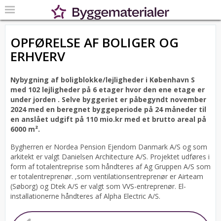
OPFØRELSE AF BOLIGER OG
ERHVERV
Nybygning af boligblokke/lejligheder i København S
med 102 lejligheder på 6 etager hvor den ene etage er
under jorden .
Selve byggeriet er påbegyndt november
2024 med en beregnet byggeperiode på 24 måneder til
en anslået udgift på 110 mio.kr med et brutto areal på
6000 m².
Bygherren er Nordea Pension Ejendom Danmark A/S og som
arkitekt er valgt Danielsen Architecture A/S.
Projektet udføres i
form af totalentreprise som håndteres af Ag Gruppen A/S som
er totalentreprenør. ,som ventilationsentreprenør er Airteam
(Søborg) og Dtek A/S er valgt som VVS-entreprenør. El-
installationerne håndteres af Alpha Electric A/S.