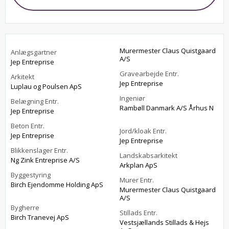
Murermester Claus Quistgaard
Anlægsgartner
A/S
Jep Entreprise
Gravearbejde Entr.
Arkitekt
Jep Entreprise
Luplau og Poulsen ApS
Ingeniør
Belægning Entr.
Rambøll Danmark A/S Århus N
Jep Entreprise
Beton Entr.
Jord/kloak Entr.
Jep Entreprise
Jep Entreprise
Blikkenslager Entr.
Landskabsarkitekt
Ng Zink Entreprise A/S
Arkplan ApS
Byggestyring
Murer Entr.
Birch Ejendomme Holding ApS
Murermester Claus Quistgaard
A/S
Bygherre
Stillads Entr.
Birch Tranevej ApS
Vestsjællands Stillads & Hejs