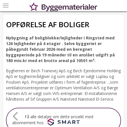
OPFØRELSE AF BOLIGER
Nybygning af boligblokke/lejligheder i Ringsted med
126 lejligheder på 4 etager .
Selve byggeriet er
påbegyndt februar 2026 med en beregnet
byggeperiode på 19 måneder til en anslået udgift på
180 mio.kr med et brutto areal på 10501 m².
Bygherren er Birch Tranevej ApS og Birch Ejendomme Holding
ApS er bygherrerådgiver og som arkitekt er valgt Luplau og
Poulsen ApS.
Projektet udføres i form af fagentreprise . ,som
ventilationsentreprenør er Optimum Ventilation A/S og Børge
Hansen A/S er valgt som VVS-entreprenør. El-installationerne
håndteres af Sif Gruppen A/S Næstved Næstved El-Service.
Få alle detaljer om dette projekt med
abonnement hos