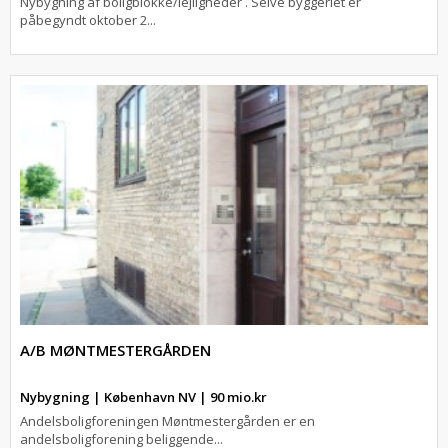
Nybygning af boligblokke/lejligheder . Selve byggeriet er
påbegyndt oktober 2...
A/B MØNTMESTERGÅRDEN
Nybygning | København NV | 90 mio.kr
Andelsboligforeningen Møntmestergården er en
andelsboligforening beliggende...