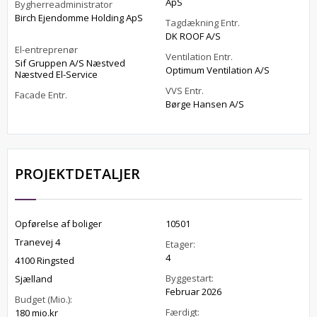
ApS
Bygherreadministrator
Birch Ejendomme Holding ApS
Tagdækning Entr.
DK ROOF A/S
El-entreprenør
Ventilation Entr.
Sif Gruppen A/S Næstved
Optimum Ventilation A/S
Næstved El-Service
VVS Entr.
Facade Entr.
Børge Hansen A/S
PROJEKTDETALJER
Opførelse af boliger
10501
Tranevej 4
Etager:
4
4100 Ringsted
Byggestart:
Sjælland
Februar 2026
Budget (Mio.):
Færdigt:
180 mio.kr