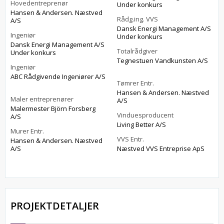
Hovedentreprenør
Under konkurs
Hansen & Andersen. Næstved
Rådg.ing. VVS
A/S
Dansk Energi Management A/S
Ingeniør
Under konkurs
Dansk Energi Management A/S
Totalrådgiver
Under konkurs
Tegnestuen Vandkunsten A/S
Ingeniør
ABC Rådgivende Ingeniører A/S
Tømrer Entr.
Hansen & Andersen. Næstved
Maler entreprenører
A/S
Malermester Björn Forsberg
Vinduesproducent
A/S
Living Better A/S
Murer Entr.
VVS Entr.
Hansen & Andersen. Næstved
A/S
Næstved VVS Entreprise ApS
PROJEKTDETALJER