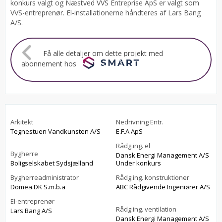
konkurs valgt og Næstved VVS Entreprise ApS er valgt som
VVS-entreprenør. El-installationerne håndteres af Lars Bang
A/S.
Få alle detaljer om dette projekt med
abonnement hos
Arkitekt
Nedrivning Entr.
Tegnestuen Vandkunsten A/S
E.F.A ApS
Rådg.ing. el
Bygherre
Dansk Energi Management A/S
Boligselskabet Sydsjælland
Under konkurs
Bygherreadministrator
Rådg.ing. konstruktioner
Domea.DK S.m.b.a
ABC Rådgivende Ingeniører A/S
El-entreprenør
Rådg.ing. ventilation
Lars Bang A/S
Dansk Energi Management A/S