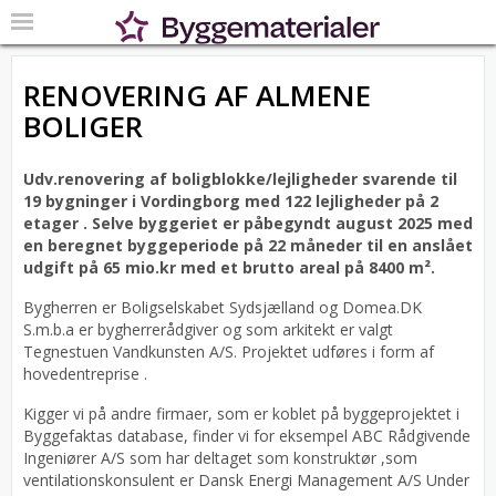
RENOVERING AF ALMENE
BOLIGER
Udv.renovering af boligblokke/lejligheder svarende til
19 bygninger i Vordingborg med 122 lejligheder på 2
etager .
Selve byggeriet er påbegyndt august 2025 med
en beregnet byggeperiode på 22 måneder til en anslået
udgift på 65 mio.kr med et brutto areal på 8400 m².
Bygherren er Boligselskabet Sydsjælland og Domea.DK
S.m.b.a er bygherrerådgiver og som arkitekt er valgt
Tegnestuen Vandkunsten A/S.
Projektet udføres i form af
hovedentreprise .
Kigger vi på andre firmaer, som er koblet på byggeprojektet i
Byggefaktas database, finder vi for eksempel ABC Rådgivende
Ingeniører A/S som har deltaget som konstruktør ,som
ventilationskonsulent er Dansk Energi Management A/S Under