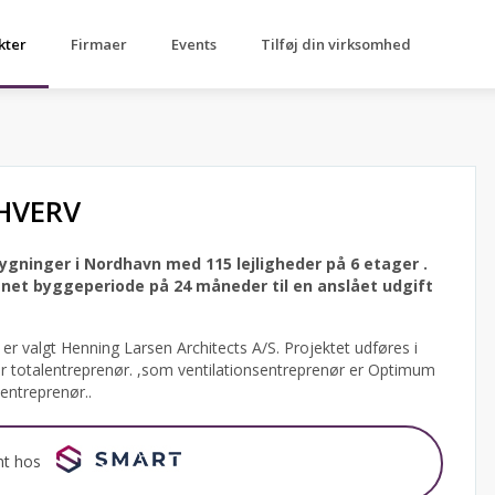
kter
Firmaer
Events
Tilføj din virksomhed
HVERV
bygninger i Nordhavn med 115 lejligheder på 6 etager .
net byggeperiode på 24 måneder til en anslået udgift
er valgt Henning Larsen Architects A/S.
Projektet udføres i
r totalentreprenør. ,som ventilationsentreprenør er Optimum
entreprenør..
nt hos