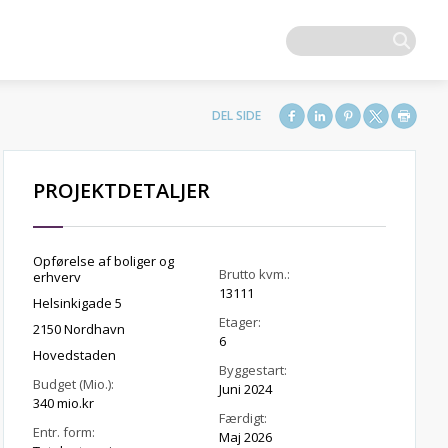
PROJEKTDETALJER
Opførelse af boliger og
Brutto kvm.:
erhverv
13111
Helsinkigade 5
Etager:
2150 Nordhavn
6
Hovedstaden
Byggestart:
Budget (Mio.):
Juni 2024
340 mio.kr
Færdigt:
Entr. form:
Maj 2026