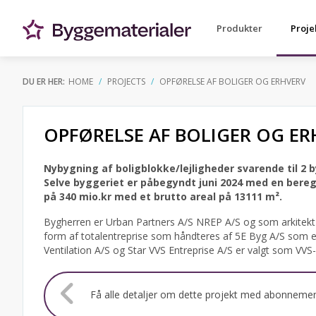
Produkter
Proje
DU ER HER:
HOME
PROJECTS
OPFØRELSE AF BOLIGER OG ERHVERV
OPFØRELSE AF BOLIGER OG ER
Nybygning af boligblokke/lejligheder svarende til 2 
Selve byggeriet er påbegyndt juni 2024 med en bereg
på 340 mio.kr med et brutto areal på 13111 m².
Bygherren er Urban Partners A/S NREP A/S og som arkitekt 
form af totalentreprise som håndteres af 5E Byg A/S som e
Ventilation A/S og Star VVS Entreprise A/S er valgt som VVS-
Få alle detaljer om dette projekt med abonneme