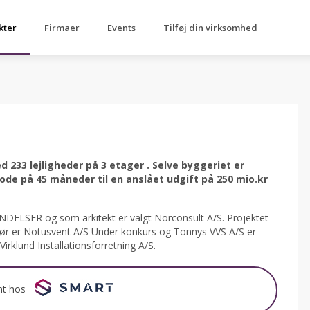
kter
Firmaer
Events
Tilføj din virksomhed
d 233 lejligheder på 3 etager .
Selve byggeriet er
e på 45 måneder til en anslået udgift på 250 mio.kr
DELSER og som arkitekt er valgt Norconsult A/S.
Projektet
enør er Notusvent A/S Under konkurs og Tonnys VVS A/S er
irklund Installationsforretning A/S.
nt hos