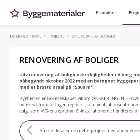
Produkter
Proje
DU ER HER:
HOME
PROJECTS
RENOVERING AF BOLIGER
RENOVERING AF BOLIGER
Udv.renovering af boligblokke/lejligheder i Viborg me
påbegyndt oktober 2022 med en beregnet byggeperiod
med et brutto areal på 15000 m².
Bygherren er Boligselskabet Viborg ØNSKER INGEN HENVEN
udføres i form af fagentreprise . ,som ventilationsentrepr
valgt som VVS-entreprenør. El-installationerne håndteres af V
Få alle detaljer om dette projekt med abonneme