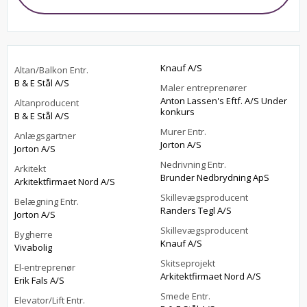
Knauf A/S
Altan/Balkon Entr.
B & E Stål A/S
Maler entreprenører
Anton Lassen's Eftf. A/S Under
Altanproducent
konkurs
B & E Stål A/S
Murer Entr.
Anlægsgartner
Jorton A/S
Jorton A/S
Nedrivning Entr.
Arkitekt
Brunder Nedbrydning ApS
Arkitektfirmaet Nord A/S
Skillevægsproducent
Belægning Entr.
Randers Tegl A/S
Jorton A/S
Skillevægsproducent
Bygherre
Knauf A/S
Vivabolig
Skitseprojekt
El-entreprenør
Arkitektfirmaet Nord A/S
Erik Fals A/S
Smede Entr.
Elevator/Lift Entr.