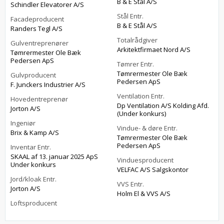
B & E Stål A/S
Schindler Elevatorer A/S
Stål Entr.
Facadeproducent
B & E Stål A/S
Randers Tegl A/S
Totalrådgiver
Gulventreprenører
Arkitektfirmaet Nord A/S
Tømrermester Ole Bæk
Pedersen ApS
Tømrer Entr.
Tømrermester Ole Bæk
Gulvproducent
Pedersen ApS
F. Junckers Industrier A/S
Ventilation Entr.
Hovedentreprenør
Dp Ventilation A/S Kolding Afd.
Jorton A/S
(Under konkurs)
Ingeniør
Vindue- & døre Entr.
Brix & Kamp A/S
Tømrermester Ole Bæk
Pedersen ApS
Inventar Entr.
SKAAL af 13. januar 2025 ApS
Vinduesproducent
Under konkurs
VELFAC A/S Salgskontor
Jord/kloak Entr.
VVS Entr.
Jorton A/S
Holm El & VVS A/S
Loftsproducent