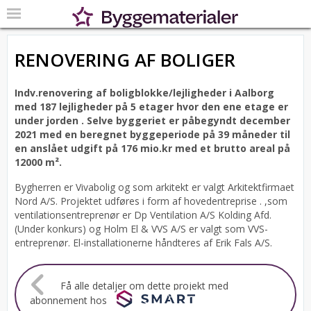
RENOVERING AF BOLIGER
Indv.renovering af boligblokke/lejligheder i Aalborg
med 187 lejligheder på 5 etager hvor den ene etage er
under jorden .
Selve byggeriet er påbegyndt december
2021 med en beregnet byggeperiode på 39 måneder til
en anslået udgift på 176 mio.kr med et brutto areal på
12000 m².
Bygherren er Vivabolig og som arkitekt er valgt Arkitektfirmaet
Nord A/S.
Projektet udføres i form af hovedentreprise . ,som
ventilationsentreprenør er Dp Ventilation A/S Kolding Afd.
(Under konkurs) og Holm El & VVS A/S er valgt som VVS-
entreprenør. El-installationerne håndteres af Erik Fals A/S.
Få alle detaljer om dette projekt med
abonnement hos