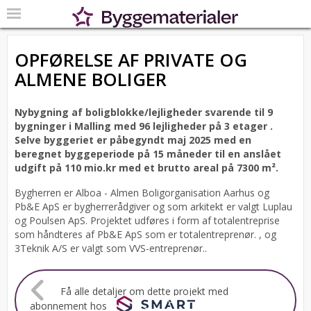
OPFØRELSE AF PRIVATE OG
ALMENE BOLIGER
Nybygning af boligblokke/lejligheder svarende til 9
bygninger i Malling med 96 lejligheder på 3 etager .
Selve byggeriet er påbegyndt maj 2025 med en
beregnet byggeperiode på 15 måneder til en anslået
udgift på 110 mio.kr med et brutto areal på 7300 m².
Bygherren er Alboa - Almen Boligorganisation Aarhus og
Pb&E ApS er bygherrerådgiver og som arkitekt er valgt Luplau
og Poulsen ApS.
Projektet udføres i form af totalentreprise
som håndteres af Pb&E ApS som er totalentreprenør. , og
3Teknik A/S er valgt som VVS-entreprenør..
Få alle detaljer om dette projekt med
abonnement hos