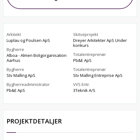
Arkitekt
Skitseprojekt
Luplau og Poulsen ApS
Dreyer Arkitekter ApS Under
konkurs
Bygherre
Totalentreprenør
Alboa - Almen Boligorganisation
Aarhus
Pb&E ApS
Bygherre
Totalentreprenør
Stv Malling ApS
Stv Malling Entreprise ApS
Bygherreadministrator
VVS Entr.
Pb&E ApS
3Teknik A/S
PROJEKTDETALJER