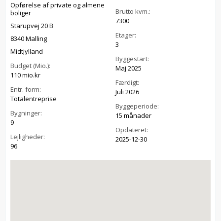
Opførelse af private og almene
Brutto kvm.:
boliger
7300
Starupvej 20 B
Etager:
8340 Malling
3
Midtjylland
Byggestart:
Budget (Mio.):
Maj 2025
110 mio.kr
Færdigt:
Entr. form:
Juli 2026
Totalentreprise
Byggeperiode:
Bygninger:
15 månader
9
Opdateret:
Lejligheder:
2025-12-30
96