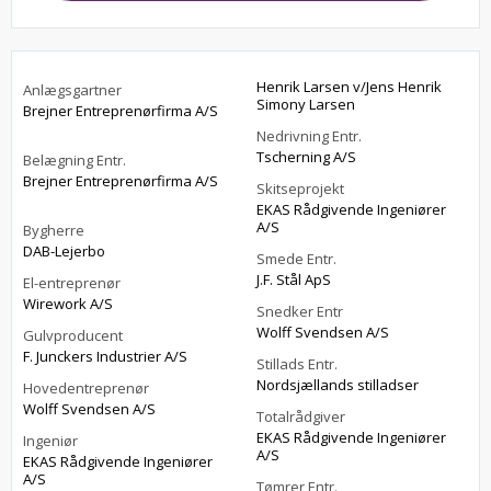
Henrik Larsen v/Jens Henrik
Anlægsgartner
Simony Larsen
Brejner Entreprenørfirma A/S
Nedrivning Entr.
Tscherning A/S
Belægning Entr.
Brejner Entreprenørfirma A/S
Skitseprojekt
EKAS Rådgivende Ingeniører
A/S
Bygherre
DAB-Lejerbo
Smede Entr.
J.F. Stål ApS
El-entreprenør
Wirework A/S
Snedker Entr
Wolff Svendsen A/S
Gulvproducent
F. Junckers Industrier A/S
Stillads Entr.
Nordsjællands stilladser
Hovedentreprenør
Wolff Svendsen A/S
Totalrådgiver
EKAS Rådgivende Ingeniører
Ingeniør
A/S
EKAS Rådgivende Ingeniører
A/S
Tømrer Entr.