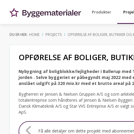
Produkter
Proje
DU ER HER:
HOME
PROJECTS
OPFØRELSE AF BOLIGER, BUTIKKER OG 
OPFØRELSE AF BOLIGER, BUTI
Nybygning af boligblokke/lejligheder i Ballerup med 
jorden .
Selve byggeriet er påbegyndt maj 2022 med 
anslået udgift på 320 mio.kr med et brutto areal på 
Bygherren er Jensen & Nielsen Gruppen A/S og som arkitekt 
totalentreprise som håndteres af Jensen & Nielsen Byggeri 
Dansk Klimateknik A/S og Star VVS Entreprise A/S er valgt s
ApS.
Få alle detaljer om dette projekt med abonneme