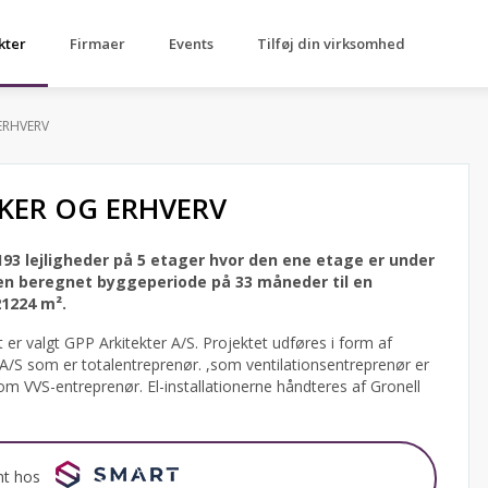
kter
Firmaer
Events
Tilføj din virksomhed
ERHVERV
KKER OG ERHVERV
193 lejligheder på 5 etager hvor den ene etage er under
en beregnet byggeperiode på 33 måneder til en
21224 m².
er valgt GPP Arkitekter A/S.
Projektet udføres i form af
A/S som er totalentreprenør. ,som ventilationsentreprenør er
om VVS-entreprenør. El-installationerne håndteres af Gronell
nt hos