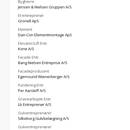
Bygherre
Jensen & Nielsen Gruppen A/S
El-entreprenør
Gronell ApS
Element
Dan-Con Elementmontage ApS
Elevator/Lift Entr.
Kone A/S
Facade Entr.
Bang Nielsen Entreprise A/S
Facadeproducent
Egernsund Wienerberger A/S
Fundering Entr.
Per Aarsleff A/S
Gravearbejde Entr.
Lb Entreprenør A/S
Gulventreprenører
Silkeborg Gulvbelægning A/S
Gulventreprenører