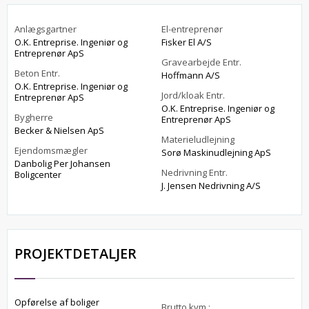
Anlægsgartner
El-entreprenør
O.K. Entreprise. Ingeniør og
Fisker El A/S
Entreprenør ApS
Gravearbejde Entr.
Beton Entr.
Hoffmann A/S
O.K. Entreprise. Ingeniør og
Jord/kloak Entr.
Entreprenør ApS
O.K. Entreprise. Ingeniør og
Bygherre
Entreprenør ApS
Becker & Nielsen ApS
Materieludlejning
Ejendomsmægler
Sorø Maskinudlejning ApS
Danbolig Per Johansen
Nedrivning Entr.
Boligcenter
J. Jensen Nedrivning A/S
PROJEKTDETALJER
Opførelse af boliger
Brutto kvm.: