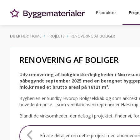
Produkter
Proje
DU ER HER:
HOME
PROJECTS
RENOVERING AF BOLIGER
RENOVERING AF BOLIGER
Udv.renovering af boligblokke/lejligheder i Nørresun
påbegyndt september 2025 med en beregnet byggeper
mio.kr med et brutto areal på 16121 m².
Bygherren er Sundby-Hvorup Boligselskab og som arkitekt e
hovedentreprise . ,som ventilationsentreprenør er Hæstrup
Blandt de virksomheder, der deltog i projektet, finder vi, f
Få alle detaljer om dette projekt med abonneme