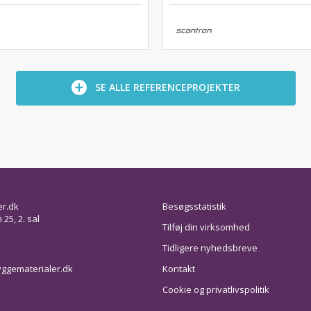
SE ALLE REFERENCEPROJEKTER
er.dk
Besøgsstatistik
25, 2. sal
Tilføj din virksomhed
Tidligere nyhedsbreve
ggematerialer.dk
Kontakt
Cookie og privatlivspolitik