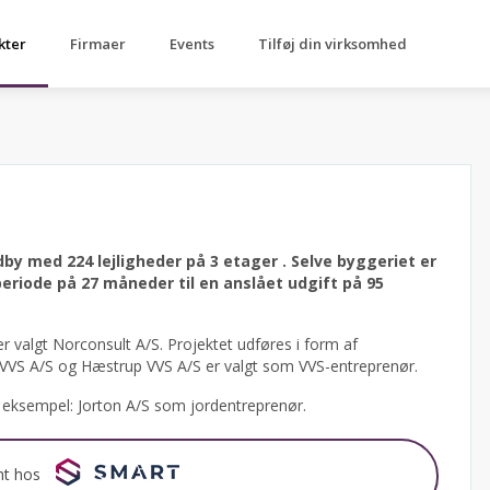
kter
Firmaer
Events
Tilføj din virksomhed
dby med 224 lejligheder på 3 etager .
Selve byggeriet er
iode på 27 måneder til en anslået udgift på 95
r valgt Norconsult A/S.
Projektet udføres i form af
 VVS A/S og Hæstrup VVS A/S er valgt som VVS-entreprenør.
or eksempel: Jorton A/S som jordentreprenør.
nt hos