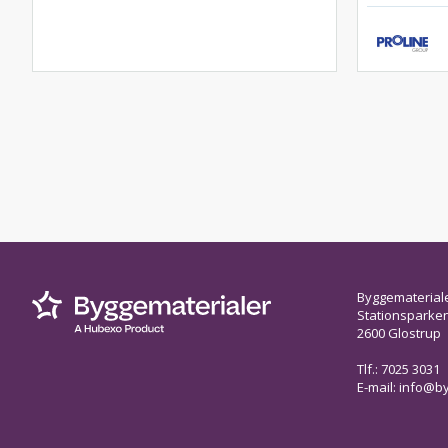
Byggematerial
Stationsparken 
2600 Glostrup
Tlf.: 7025 3031
E-mail:
info@by