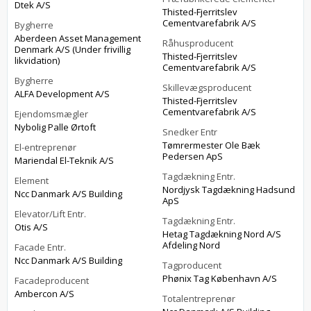
Dtek A/S
Thisted-Fjerritslev
Cementvarefabrik A/S
Bygherre
Aberdeen Asset Management
Råhusproducent
Denmark A/S (Under frivillig
Thisted-Fjerritslev
likvidation)
Cementvarefabrik A/S
Bygherre
Skillevægsproducent
ALFA Development A/S
Thisted-Fjerritslev
Cementvarefabrik A/S
Ejendomsmægler
Nybolig Palle Ørtoft
Snedker Entr
Tømrermester Ole Bæk
El-entreprenør
Pedersen ApS
Mariendal El-Teknik A/S
Tagdækning Entr.
Element
Nordjysk Tagdækning Hadsund
Ncc Danmark A/S Building
ApS
Elevator/Lift Entr.
Tagdækning Entr.
Otis A/S
Hetag Tagdækning Nord A/S
Afdeling Nord
Facade Entr.
Ncc Danmark A/S Building
Tagproducent
Phønix Tag København A/S
Facadeproducent
Ambercon A/S
Totalentreprenør