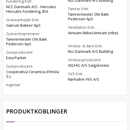
Ncc Danmark A/S Building
Fundering Entr.
NCC Danmark A/S - Hercules
Tømrer Entr.
Hercules Fundering, Øst
Tømrermester Ole Bæk
Pedersen ApS
Gravearbejde Entr.
Gærum Bakker ApS
Ventilation Entr.
Airteam (Nibe) Airteam (nibe)
Gulventreprenører
Tømrermester Ole Bæk
Pedersen ApS
Vindue- & døre Entr.
Ncc Danmark A/S Building
Gulvproducent
Esta Parket
Vinduesproducent
VELFAC A/S Salgskontor
Gulvproducent
Cooperativa Ceramica d'Imola
VVS Entr.
S.c
Nørhalne VVS A/S
Ingeniør
PRODUKTKOBLINGER