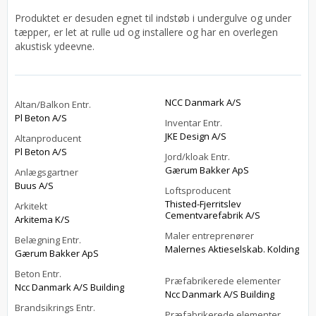
Produktet er desuden egnet til indstøb i undergulve og under
tæpper, er let at rulle ud og installere og har en overlegen
akustisk ydeevne.
NCC Danmark A/S
Altan/Balkon Entr.
Pl Beton A/S
Inventar Entr.
JKE Design A/S
Altanproducent
Pl Beton A/S
Jord/kloak Entr.
Gærum Bakker ApS
Anlægsgartner
Buus A/S
Loftsproducent
Thisted-Fjerritslev
Arkitekt
Cementvarefabrik A/S
Arkitema K/S
Maler entreprenører
Belægning Entr.
Malernes Aktieselskab. Kolding
Gærum Bakker ApS
Beton Entr.
Præfabrikerede elementer
Ncc Danmark A/S Building
Ncc Danmark A/S Building
Brandsikrings Entr.
Præfabrikerede elementer