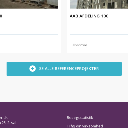
0
AAB AFDELING 100
SE ALLE REFERENCEPROJEKTER
er.dk
Besøgsstatistik
25, 2. sal
Tilføj din virksomhed