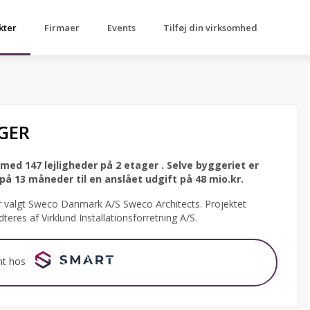
kter
Firmaer
Events
Tilføj din virksomhed
GER
 med 147 lejligheder på 2 etager .
Selve byggeriet er
 13 måneder til en anslået udgift på 48 mio.kr.
r valgt Sweco Danmark A/S Sweco Architects.
Projektet
dteres af Virklund Installationsforretning A/S.
nt hos