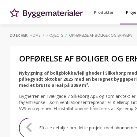
Produkter
Proje
DU ER HER:
HOME
PROJECTS
OPFØRELSE AF BOLIGER OG ERHVERV
OPFØRELSE AF BOLIGER OG ER
Nybygning af boligblokke/lejligheder i Silkeborg med 
påbegyndt oktober 2025 med en beregnet byggeperiod
med et brutto areal på 3089 m².
Bygherren er Tværgade 7 Silkeborg ApS og som arkitekt er v
fagentreprise . ,som ventilationsentreprenør er Kjellerup G
VVS-entreprenør. El-installationerne håndteres af Kjellerup 
Få alle detaljer om dette projekt med abonneme