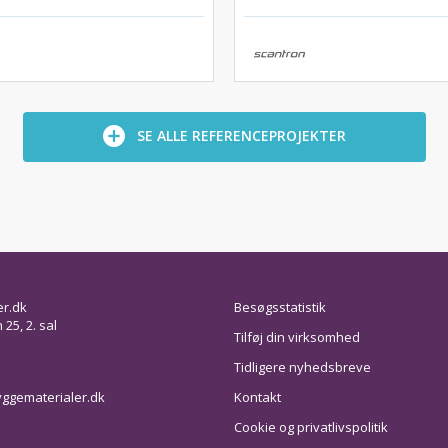
SE ALLE REFERENCEPROJEKTER
er.dk
Besøgsstatistik
25, 2. sal
Tilføj din virksomhed
Tidligere nyhedsbreve
ggematerialer.dk
Kontakt
Cookie og privatlivspolitik