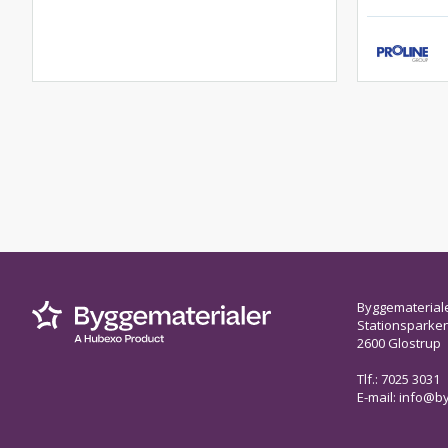
Byggematerial
Stationsparken 
2600 Glostrup
Tlf.: 7025 3031
E-mail:
info@by