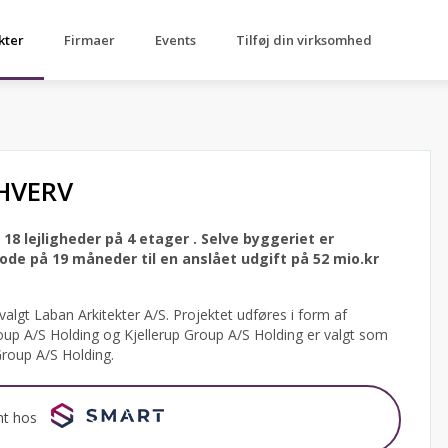
kter
Firmaer
Events
Tilføj din virksomhed
HVERV
18 lejligheder på 4 etager .
Selve byggeriet er
e på 19 måneder til en anslået udgift på 52 mio.kr
algt Laban Arkitekter A/S.
Projektet udføres i form af
roup A/S Holding og Kjellerup Group A/S Holding er valgt som
Group A/S Holding.
nt hos