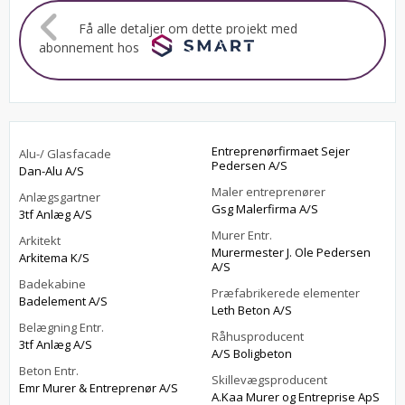
Få alle detaljer om dette projekt med
abonnement hos
Entreprenørfirmaet Sejer
Alu-/ Glasfacade
Pedersen A/S
Dan-Alu A/S
Maler entreprenører
Anlægsgartner
Gsg Malerfirma A/S
3tf Anlæg A/S
Murer Entr.
Arkitekt
Murermester J. Ole Pedersen
Arkitema K/S
A/S
Badekabine
Præfabrikerede elementer
Badelement A/S
Leth Beton A/S
Belægning Entr.
Råhusproducent
3tf Anlæg A/S
A/S Boligbeton
Beton Entr.
Skillevægsproducent
Emr Murer & Entreprenør A/S
A.Kaa Murer og Entreprise ApS