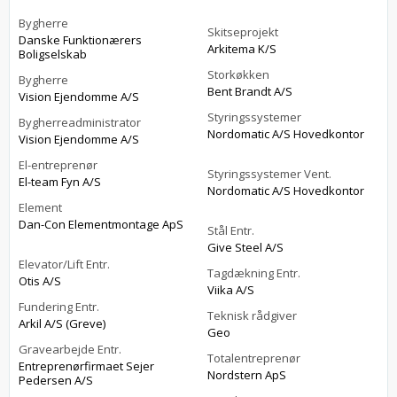
Bygherre
Skitseprojekt
Danske Funktionærers
Arkitema K/S
Boligselskab
Storkøkken
Bygherre
Bent Brandt A/S
Vision Ejendomme A/S
Styringssystemer
Bygherreadministrator
Nordomatic A/S Hovedkontor
Vision Ejendomme A/S
El-entreprenør
Styringssystemer Vent.
El-team Fyn A/S
Nordomatic A/S Hovedkontor
Element
Dan-Con Elementmontage ApS
Stål Entr.
Give Steel A/S
Elevator/Lift Entr.
Tagdækning Entr.
Otis A/S
Viika A/S
Fundering Entr.
Teknisk rådgiver
Arkil A/S (Greve)
Geo
Gravearbejde Entr.
Totalentreprenør
Entreprenørfirmaet Sejer
Nordstern ApS
Pedersen A/S