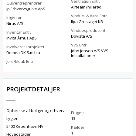
Ventilation Entr.
Gulventreprenører
Airteam (hillerød)
Jp Erhvervsgulve ApS
Vindue- & døre Entr.
Ingeniør
Ilpa Grustaget KB
Niras A/S
Vinduesproducent
Inventar Entr.
Dovista A/S
Invita Århus ApS
VVS Entr.
Involveret i projektet
John Jensen A/S VVS
Domea.DK S.m.b.a
Installationer
Jord/kloak Entr.
PROJEKTDETALJER
Opførelse af boliger og erhverv
Etager:
Lygten
13
2400 København NV
Kælder:
1
Hovedstaden