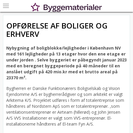
OPFØRELSE AF BOLIGER OG
ERHVERV
Nybygning af boligblokke/lejligheder i København NV
med 161 lejligheder på 13 etager hvor den ene etage er
under jorden .
Selve byggeriet er påbegyndt januar 2023
med en beregnet byggeperiode på 40 måneder til en
anslået udgift på 420 mio.kr med et brutto areal på
23370 m².
Bygherren er Danske Funktionærers Boligselskab og Vision
Ejendomme A/S er bygherrerådgiver og som arkitekt er valgt
Arkitema K/S.
Projektet udføres i form af totalentreprise som
håndteres af Nordstern ApS som er totalentreprenør. ,som
ventilationsentreprenør er Airteam (hillerød) og John Jensen
A/S VVS Installationer er valgt som VVS-entreprenør. El-
installationerne håndteres af El-team Fyn A/S.