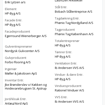
Lauritzen Arkitekter
Erik Lytzen a/s
Stål Entr.
Element
Bobach Stålentreprise A/S
HP-Byg A/S
Tagdækning Entr.
Facade Entr.
Phønix Tag Nordjylland A/S
HP-Byg A/S
Tagproducent
Facadeproducent
Phønix Tag København A/S
Egernsund Wienerberger A/S
Totalentreprenør
HP-Byg A/S
Gulventreprenører
Nordjysk Gulvcenter A/S
Tømrer Entr.
HP-Byg A/S
Gulvproducent
Forbo Flooring A/S
Ventilation Entr.
Ib Andersen VVS A/S
Ingeniør
Møller & Jakobsen ApS
Vindue- & døre Entr.
HP-Byg A/S
Inventar Entr.
Jke Brønderslev v/ Køkken og
Vinduesproducent
Hvidevarebrugsen St. Ajstrup
Rationel Vinduer A/S
VVS Entr.
Jord/kloak Entr.
Ib Andersen VVS A/S
Anlæg Nord ApS