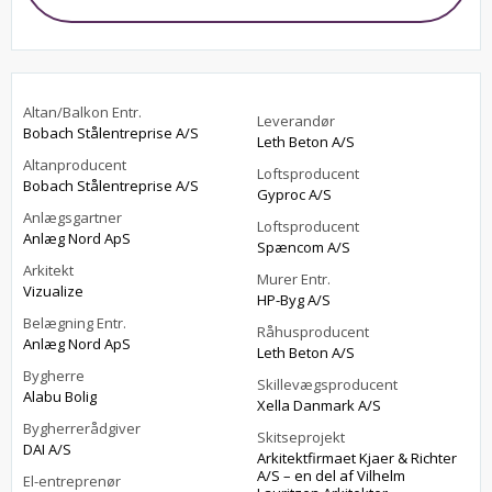
Altan/Balkon Entr.
Leverandør
Bobach Stålentreprise A/S
Leth Beton A/S
Altanproducent
Loftsproducent
Bobach Stålentreprise A/S
Gyproc A/S
Anlægsgartner
Loftsproducent
Anlæg Nord ApS
Spæncom A/S
Arkitekt
Murer Entr.
Vizualize
HP-Byg A/S
Belægning Entr.
Råhusproducent
Anlæg Nord ApS
Leth Beton A/S
Bygherre
Skillevægsproducent
Alabu Bolig
Xella Danmark A/S
Bygherrerådgiver
Skitseprojekt
DAI A/S
Arkitektfirmaet Kjaer & Richter
A/S – en del af Vilhelm
El-entreprenør