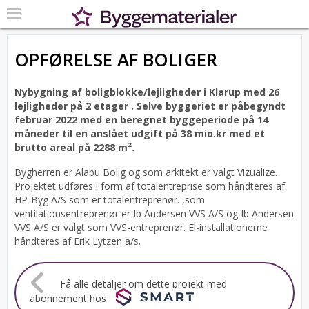
OPFØRELSE AF BOLIGER
Nybygning af boligblokke/lejligheder i Klarup med 26
lejligheder på 2 etager .
Selve byggeriet er påbegyndt
februar 2022 med en beregnet byggeperiode på 14
måneder til en anslået udgift på 38 mio.kr med et
brutto areal på 2288 m².
Bygherren er Alabu Bolig og som arkitekt er valgt Vizualize.
Projektet udføres i form af totalentreprise som håndteres af
HP-Byg A/S som er totalentreprenør. ,som
ventilationsentreprenør er Ib Andersen VVS A/S og Ib Andersen
VVS A/S er valgt som VVS-entreprenør. El-installationerne
håndteres af Erik Lytzen a/s.
Få alle detaljer om dette projekt med
abonnement hos