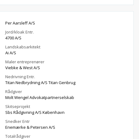
Per Aarsleff A/S
Jord/kloak Entr.
4700 A/S
Landskabsarkitekt
Ai A/S
Maler entreprenører
Viebke & West A/S
Nedrivning Entr.
Titan Nedbrydning A/S Titan Genbrug
Rådgiver
Molt Wengel Advokatpartnerselskab
Skitseprojekt
Sbs Rådgivning A/S København
Snedker Entr
Enemærke & Petersen A/S
Totalrådgiver