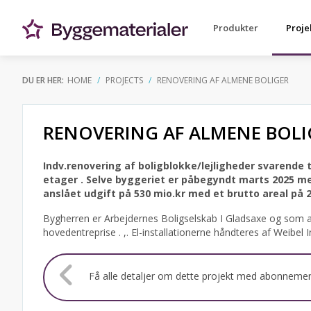
Produkter
Proje
DU ER HER:
HOME
PROJECTS
RENOVERING AF ALMENE BOLIGER
RENOVERING AF ALMENE BOLI
Indv.renovering af boligblokke/lejligheder svarende t
etager .
Selve byggeriet er påbegyndt marts 2025 m
anslået udgift på 530 mio.kr med et brutto areal på 
Bygherren er Arbejdernes Boligselskab I Gladsaxe og som ark
hovedentreprise . ,. El-installationerne håndteres af Weibel I
Få alle detaljer om dette projekt med abonneme