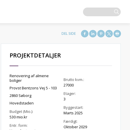
PROJEKTDETALJER
Renovering af almene
Brutto kvm.:
boliger
27000
Provst Bentzons Vej 5 - 103
Etager:
2860 Søborg
3
Hovedstaden
Byggestart:
Budget (Mio.):
Marts 2025
530 mio.kr
Færdigt:
Entr. form:
Oktober 2029