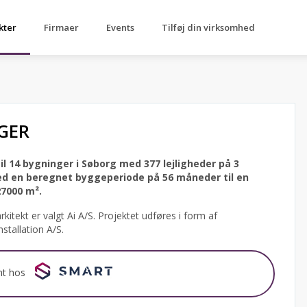
kter
Firmaer
Events
Tilføj din virksomhed
GER
il 14 bygninger i Søborg med 377 lejligheder på 3
ed en beregnet byggeperiode på 56 måneder til en
27000 m².
itekt er valgt Ai A/S.
Projektet udføres i form af
nstallation A/S.
nt hos