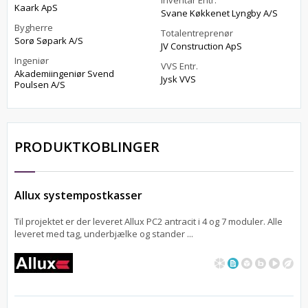
Inventar Entr.
Kaark ApS
Svane Køkkenet Lyngby A/S
Bygherre
Totalentreprenør
Sorø Søpark A/S
JV Construction ApS
Ingeniør
VVS Entr.
Akademiingeniør Svend
Jysk VVS
Poulsen A/S
PRODUKTKOBLINGER
Allux systempostkasser
Til projektet er der leveret Allux PC2 antracit i 4 og 7 moduler. Alle
leveret med tag, underbjælke og stander ...