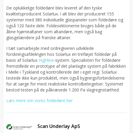
De oplukkelige foldedøre blev leveret af den tyske
kvalitetsproducent Solarlux. I alt blev der produceret 155
systemer med 380 individuelle glaspaneler som foldedøre og
også 120 faste dele. Foldesektionerne bruges både på de
åbne hjørnealtaner som altandøre, men også bag
glasgelændere på franske altaner.
I tæt samarbejde med ordregiveren udviklede
forskningsafdelingen hos Solarlux en trefløjet foldedør på
basis af Solarlux
Highline
-system. Specialisten for foldedøre
fremstillede en prototype af det planlagte system på fabrikken
i Melle i Tyskland og kontrollerede det i eget regi. Solarlux
testede ikke kun produktet, men også bygningsforbindelserne
for at sørge for mest realistiske kontrolbetingelser. Systemet
bestod testen på de påkrævede 1.200 Pa slagregnstæthed.
Læs mere om vores foldedøre her
Scan Underlay ApS