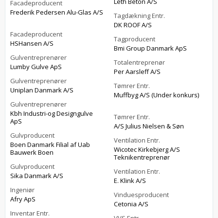
Leth Beton A/S
Facadeproducent
Frederik Pedersen Alu-Glas A/S
Tagdækning Entr.
DK ROOF A/S
Facadeproducent
Tagproducent
HSHansen A/S
Bmi Group Danmark ApS
Gulventreprenører
Totalentreprenør
Lumby Gulve ApS
Per Aarsleff A/S
Gulventreprenører
Tømrer Entr.
Uniplan Danmark A/S
Muffbyg A/S (Under konkurs)
Gulventreprenører
Kbh Industri-og Designgulve
Tømrer Entr.
ApS
A/S Julius Nielsen & Søn
Gulvproducent
Ventilation Entr.
Boen Danmark Filial af Uab
Wicotec Kirkebjerg A/S
Bauwerk Boen
Teknikentreprenør
Gulvproducent
Ventilation Entr.
Sika Danmark A/S
E. Klink A/S
Ingeniør
Vinduesproducent
Afry ApS
Cetonia A/S
Inventar Entr.