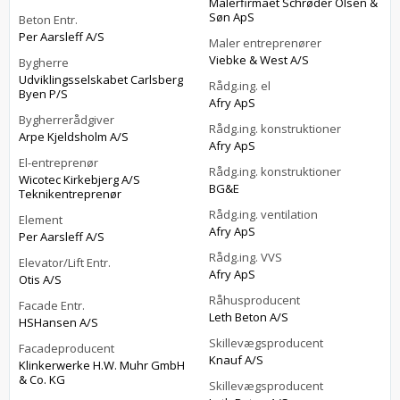
Malerfirmaet Schrøder Olsen &
Søn ApS
Beton Entr.
Per Aarsleff A/S
Maler entreprenører
Viebke & West A/S
Bygherre
Udviklingsselskabet Carlsberg
Rådg.ing. el
Byen P/S
Afry ApS
Bygherrerådgiver
Rådg.ing. konstruktioner
Arpe Kjeldsholm A/S
Afry ApS
El-entreprenør
Rådg.ing. konstruktioner
Wicotec Kirkebjerg A/S
BG&E
Teknikentreprenør
Rådg.ing. ventilation
Element
Afry ApS
Per Aarsleff A/S
Rådg.ing. VVS
Elevator/Lift Entr.
Afry ApS
Otis A/S
Råhusproducent
Facade Entr.
Leth Beton A/S
HSHansen A/S
Skillevægsproducent
Facadeproducent
Knauf A/S
Klinkerwerke H.W. Muhr GmbH
& Co. KG
Skillevægsproducent