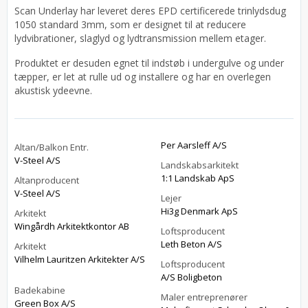
Scan Underlay har leveret deres EPD certificerede trinlydsdug
1050 standard 3mm, som er designet til at reducere
lydvibrationer, slaglyd og lydtransmission mellem etager.
Produktet er desuden egnet til indstøb i undergulve og under
tæpper, er let at rulle ud og installere og har en overlegen
akustisk ydeevne.
Per Aarsleff A/S
Altan/Balkon Entr.
V-Steel A/S
Landskabsarkitekt
1:1 Landskab ApS
Altanproducent
V-Steel A/S
Lejer
Hi3g Denmark ApS
Arkitekt
Wingårdh Arkitektkontor AB
Loftsproducent
Leth Beton A/S
Arkitekt
Vilhelm Lauritzen Arkitekter A/S
Loftsproducent
A/S Boligbeton
Badekabine
Maler entreprenører
Green Box A/S