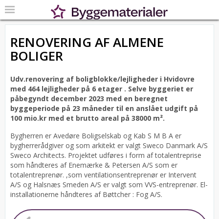
RENOVERING AF ALMENE
BOLIGER
Udv.renovering af boligblokke/lejligheder i Hvidovre
med 464 lejligheder på 6 etager .
Selve byggeriet er
påbegyndt december 2023 med en beregnet
byggeperiode på 23 måneder til en anslået udgift på
100 mio.kr med et brutto areal på 38000 m².
Bygherren er Avedøre Boligselskab og Kab S M B A er
bygherrerådgiver og som arkitekt er valgt Sweco Danmark A/S
Sweco Architects.
Projektet udføres i form af totalentreprise
som håndteres af Enemærke & Petersen A/S som er
totalentreprenør. ,som ventilationsentreprenør er Intervent
A/S og Halsnæs Smeden A/S er valgt som VVS-entreprenør. El-
installationerne håndteres af Bøttcher : Fog A/S.