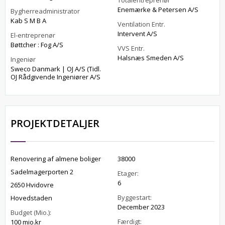
Totalentreprenør
Enemærke & Petersen A/S
Bygherreadministrator
Kab S M B A
Ventilation Entr.
Intervent A/S
El-entreprenør
Bøttcher : Fog A/S
VVS Entr.
Halsnæs Smeden A/S
Ingeniør
Sweco Danmark | OJ A/S (Tidl.
OJ Rådgivende Ingeniører A/S
PROJEKTDETALJER
Renovering af almene boliger
38000
Sadelmagerporten 2
Etager:
6
2650 Hvidovre
Byggestart:
Hovedstaden
December 2023
Budget (Mio.):
Færdigt:
100 mio.kr