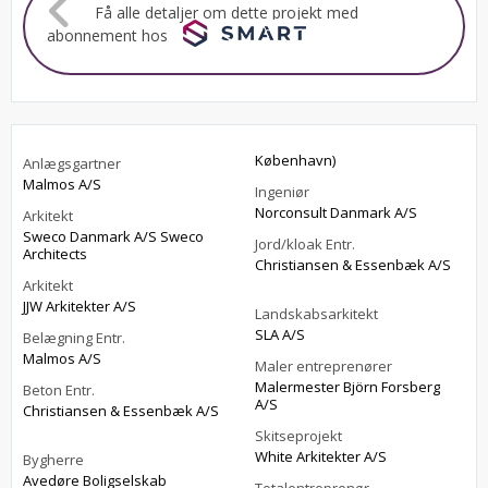
Få alle detaljer om dette projekt med
abonnement hos
København)
Anlægsgartner
Malmos A/S
Ingeniør
Norconsult Danmark A/S
Arkitekt
Sweco Danmark A/S Sweco
Jord/kloak Entr.
Architects
Christiansen & Essenbæk A/S
Arkitekt
JJW Arkitekter A/S
Landskabsarkitekt
SLA A/S
Belægning Entr.
Malmos A/S
Maler entreprenører
Malermester Björn Forsberg
Beton Entr.
A/S
Christiansen & Essenbæk A/S
Skitseprojekt
White Arkitekter A/S
Bygherre
Avedøre Boligselskab