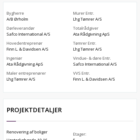
Bygherre
Murer Entr.
A/B Ørholm
Lhg Tømrer A/S
Dørleverandør
Totalrådgiver
Safco International A/S
Ata Rådgivning ApS
Hovedentreprenør
Tømrer Entr.
Finn L. & Davidsen A/S
Lhg Tømrer A/S
Ingeniør
Vindue- & døre Entr.
Ata Rådgivning ApS
Safco International A/S
Maler entreprenører
VVS Entr.
Lhg Tømrer A/S
Finn L. & Davidsen A/S
PROJEKTDETALJER
Renovering af boliger
Etager: