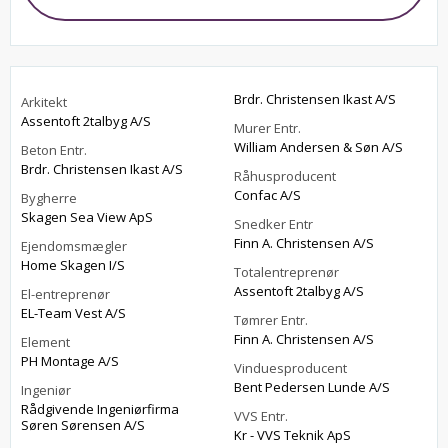
Brdr. Christensen Ikast A/S
Arkitekt
Assentoft 2talbyg A/S
Murer Entr.
William Andersen & Søn A/S
Beton Entr.
Brdr. Christensen Ikast A/S
Råhusproducent
Confac A/S
Bygherre
Skagen Sea View ApS
Snedker Entr
Finn A. Christensen A/S
Ejendomsmægler
Home Skagen I/S
Totalentreprenør
Assentoft 2talbyg A/S
El-entreprenør
EL-Team Vest A/S
Tømrer Entr.
Finn A. Christensen A/S
Element
PH Montage A/S
Vinduesproducent
Bent Pedersen Lunde A/S
Ingeniør
Rådgivende Ingeniørfirma
VVS Entr.
Søren Sørensen A/S
Kr - VVS Teknik ApS