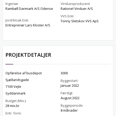
Ingeniør
Vinduesproducent
Rambøll Danmark A/S Odense
Rationel Vinduer A/S
VVS Entr.
Jord/kloak Entr.
Tonny Sletskov VVS ApS
Entreprenør Lars Kloster A/S
PROJEKTDETALJER
Opførelse af busdepot
3000
Sjællandsgade
Byggestart:
Januar 2022
7100 Vejle
Færdigt:
Syddanmark
August 2022
Budget (Mio.):
Byggeperiode:
28 mio.kr
8 månader
Entr. form: