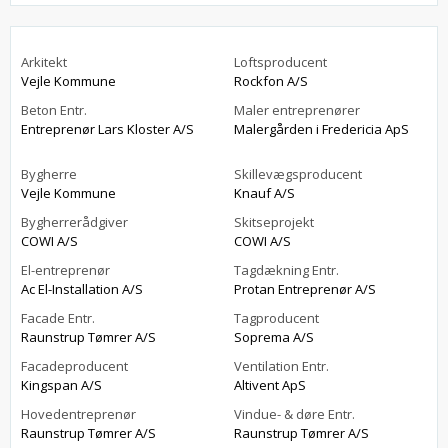
Arkitekt
Loftsproducent
Vejle Kommune
Rockfon A/S
Beton Entr.
Maler entreprenører
Entreprenør Lars Kloster A/S
Malergården i Fredericia ApS
Bygherre
Skillevægsproducent
Vejle Kommune
Knauf A/S
Bygherrerådgiver
Skitseprojekt
COWI A/S
COWI A/S
El-entreprenør
Tagdækning Entr.
Ac El-Installation A/S
Protan Entreprenør A/S
Facade Entr.
Tagproducent
Raunstrup Tømrer A/S
Soprema A/S
Facadeproducent
Ventilation Entr.
Kingspan A/S
Altivent ApS
Hovedentreprenør
Vindue- & døre Entr.
Raunstrup Tømrer A/S
Raunstrup Tømrer A/S