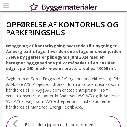
OPFØRELSE AF KONTORHUS OG
PARKERINGSHUS
Nybygning af kontorbygning svarende til 1 bygninger i
Aalborg på 5 etager hvor den ene etage er under jorden
.
Selve byggeriet er påbegyndt juni 2024 med en
beregnet byggeperiode på 27 måneder til en anslået
udgift på 240 mio.kr med et brutto areal på 10000 m².
Bygherren er Søren Enggaard A/S og som arkitekt er valgt Friis
& Moltke A/S.
Projektet udføres i form af totalentreprise som
håndteres af HP-Byg A/S som er totalentreprenør. ,som
ventilationsentreprenør er Ib Andersen VVS A/S og Ib Andersen
VVS A/S er valgt som VVS-entreprenør. El-installationerne
håndteres af Mariendal Energi Teknik ApS.
Få alle detaljer om dette projekt med