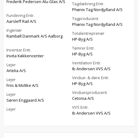
Frederik Pedersen Alu-Glas A/S
Tagdækning Entr.
Phønix Tag Nordjylland A/S
Fundering Entr.
Tagproducent
Aarsleff Rail A/S
Phønix Tag Nordjylland A/S
Ingeniør
Totalentreprenør
Rambøll Danmark A/S Aalborg
HP-Byg A/S
Tømrer Entr.
Inventar Entr.
HP-Byg A/S
Invita Køkkencenter
Ventilation Entr.
Lejer
Ib Andersen VVS A/S
Artelia A/S
Vindue- & døre Entr.
Lejer
HP-Byg A/S
Friis & Moltke A/S
Vinduesproducent
Lejer
Cetonia A/S
Søren Enggaard A/S
VVS Entr.
Lejer
Ib Andersen VVS A/S