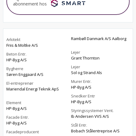
abonnement hos
Rambøll Danmark A/S Aalborg
Arkitekt
Friis & Moltke A/S
Lejer
Beton Entr.
Grant Thornton
HP-Byg A/S
Lejer
Bygherre
Sol og Strand Als
Søren Enggaard A/S
Murer Entr.
El-entreprenør
HP-Byg A/S
Mariendal Energi Teknik ApS
Snedker Entr
HP-Byg A/S
Element
HP-Byg A/S
Styringssystemer Vent.
Ib Andersen VVS A/S
Facade Entr.
HP-Byg A/S
Stål Entr.
Bobach Stålentreprise A/S
Facadeproducent