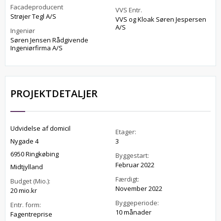
Facadeproducent
VVS Entr.
Strøjer Tegl A/S
VVS og Kloak Søren Jespersen
A/S
Ingeniør
Søren Jensen Rådgivende
Ingeniørfirma A/S
PROJEKTDETALJER
Udvidelse af domicil
Etager:
Nygade 4
3
6950 Ringkøbing
Byggestart:
Februar 2022
Midtjylland
Færdigt:
Budget (Mio.):
November 2022
20 mio.kr
Byggeperiode:
Entr. form:
10 månader
Fagentreprise