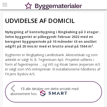
UDVIDELSE AF DOMICIL
Nybygning af kontorbygning i Ringkøbing på 3 etager .
Selve byggeriet er påbegyndt februar 2022 med en
beregnet byggeperiode på 10 måneder til en anslået
udgift på 20 mio.kr med et brutto areal på 1564 m².
Bygherren er Ringkjøbing Landbobank. Aktieselskab og som
arkitekt er valgt N. B. Tegnestuen ApS.
Projektet udføres i
form af fagentreprise . , og VVS og Kloak Søren Jespersen A/S
er valgt som VVS-entreprenør. El-installationerne håndteres af
FA.Jens Byskov A/S.
Få alle detaljer om dette projekt med
abonnement hos