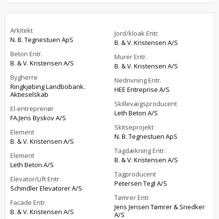
Arkitekt
Jord/kloak Entr.
N. B. Tegnestuen ApS
B. & V. Kristensen A/S
Beton Entr.
Murer Entr.
B. & V. Kristensen A/S
B. & V. Kristensen A/S
Bygherre
Nedrivning Entr.
Ringkjøbing Landbobank.
HEE Entreprise A/S
Aktieselskab
Skillevægsproducent
El-entreprenør
Leth Beton A/S
FA.Jens Byskov A/S
Skitseprojekt
Element
N. B. Tegnestuen ApS
B. & V. Kristensen A/S
Tagdækning Entr.
Element
B. & V. Kristensen A/S
Leth Beton A/S
Tagproducent
Elevator/Lift Entr.
Petersen Tegl A/S
Schindler Elevatorer A/S
Tømrer Entr.
Facade Entr.
Jens Jensen Tømrer & Snedker
B. & V. Kristensen A/S
A/S