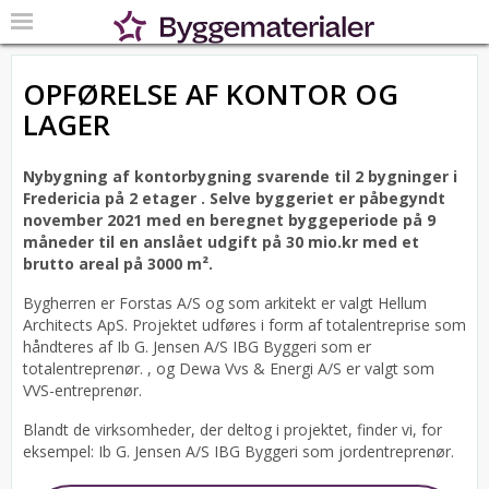
OPFØRELSE AF KONTOR OG
LAGER
Nybygning af kontorbygning svarende til 2 bygninger i
Fredericia på 2 etager .
Selve byggeriet er påbegyndt
november 2021 med en beregnet byggeperiode på 9
måneder til en anslået udgift på 30 mio.kr med et
brutto areal på 3000 m².
Bygherren er Forstas A/S og som arkitekt er valgt Hellum
Architects ApS.
Projektet udføres i form af totalentreprise som
håndteres af Ib G. Jensen A/S IBG Byggeri som er
totalentreprenør. , og Dewa Vvs & Energi A/S er valgt som
VVS-entreprenør.
Blandt de virksomheder, der deltog i projektet, finder vi, for
eksempel: Ib G. Jensen A/S IBG Byggeri som jordentreprenør.