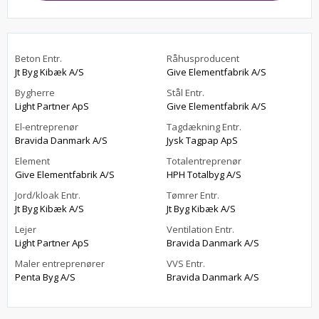
Beton Entr.
Råhusproducent
Jt Byg Kibæk A/S
Give Elementfabrik A/S
Bygherre
Stål Entr.
Light Partner ApS
Give Elementfabrik A/S
El-entreprenør
Tagdækning Entr.
Bravida Danmark A/S
Jysk Tagpap ApS
Element
Totalentreprenør
Give Elementfabrik A/S
HPH Totalbyg A/S
Jord/kloak Entr.
Tømrer Entr.
Jt Byg Kibæk A/S
Jt Byg Kibæk A/S
Lejer
Ventilation Entr.
Light Partner ApS
Bravida Danmark A/S
Maler entreprenører
VVS Entr.
Penta Byg A/S
Bravida Danmark A/S