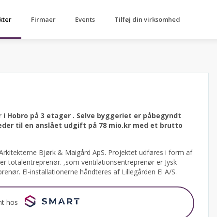
kter
Firmaer
Events
Tilføj din virksomhed
 i Hobro på 3 etager .
Selve byggeriet er påbegyndt
er til en anslået udgift på 78 mio.kr med et brutto
 Arkitekterne Bjørk & Maigård ApS.
Projektet udføres i form af
 totalentreprenør. ,som ventilationsentreprenør er Jysk
nør. El-installationerne håndteres af Lillegården El A/S.
nt hos