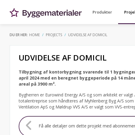
Produkter
Proje
DU ER HER:
HOME
PROJECTS
UDVIDELSE AF DOMICIL
UDVIDELSE AF DOMICIL
Tilbygning af kontorbygning svarende til 1 bygninger
april 2024 med en beregnet byggeperiode på 14 måned
areal på 3900 m².
Bygherren er Eurowind Energy A/S og som arkitekt er valgt
totalentreprise som håndteres af Myhlenberg Byg A/S som er
Ventilation ApS og Møldrup VVS A/S er valgt som VVS-entrepre
Få alle detaljer om dette projekt med abonneme