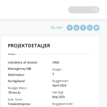
PROJEKTDETALJER
Udvidelse af domicil
3900
Mariagervej 58B
Etager:
3
9500 Hobro
Byggestart:
Nordjylland
April 2024
Budget (Mio.):
Færdigt:
78 mio.kr
Maj 2025
Entr. form:
Byggeperiode:
Totalentreprise