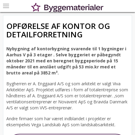
OPFØRELSE AF KONTOR OG
DETAILFORRETNING
Nybygning af kontorbygning svarende til 1 bygninger i
Aarhus V på 3 etager .
Selve byggeriet er påbegyndt
oktober 2021 med en beregnet byggeperiode på 15
måneder til en anslået udgift på 53 mio.kr med et
brutto areal på 3852 m².
Bygherren er A. Enggaard A/S og som arkitekt er valgt Viva
Arkitekter ApS.
Projektet udføres i form af totalentreprise som
håndteres af A. Enggaard A/S som er totalentreprenør. ,som
ventilationsentreprenør er Novavent ApS og Bravida Danmark
A/S er valgt som VVS-entreprenør.
Andre firmaer som har været indblandet i projekter er
eksempelvis Vega Landskab ApS som landskabsarkitekt.