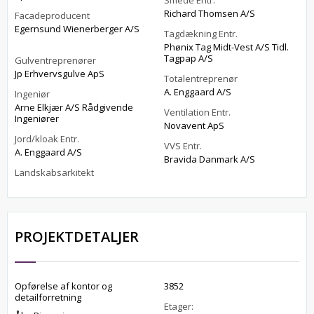
Smede Entr.
Richard Thomsen A/S
Facadeproducent
Egernsund Wienerberger A/S
Tagdækning Entr.
Phønix Tag Midt-Vest A/S Tidl.
Tagpap A/S
Gulventreprenører
Jp Erhvervsgulve ApS
Totalentreprenør
A. Enggaard A/S
Ingeniør
Arne Elkjær A/S Rådgivende
Ventilation Entr.
Ingeniører
Novavent ApS
Jord/kloak Entr.
VVS Entr.
A. Enggaard A/S
Bravida Danmark A/S
Landskabsarkitekt
PROJEKTDETALJER
Opførelse af kontor og
3852
detailforretning
Etager: