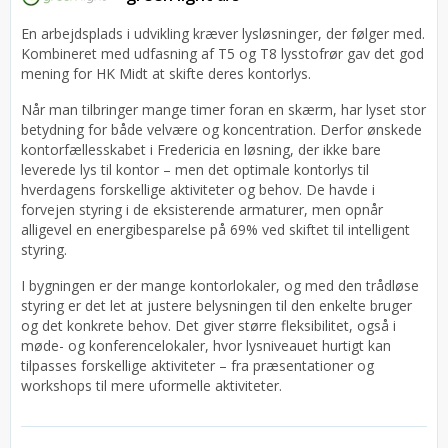
En arbejdsplads i udvikling kræver lysløsninger, der følger med.
Kombineret med udfasning af T5 og T8 lysstofrør gav det god
mening for HK Midt at skifte deres kontorlys.
Når man tilbringer mange timer foran en skærm, har lyset stor
betydning for både velvære og koncentration. Derfor ønskede
kontorfællesskabet i Fredericia en løsning, der ikke bare
leverede lys til kontor – men det optimale kontorlys til
hverdagens forskellige aktiviteter og behov. De havde i
forvejen styring i de eksisterende armaturer, men opnår
alligevel en energibesparelse på 69% ved skiftet til intelligent
styring.
I bygningen er der mange kontorlokaler, og med den trådløse
styring er det let at justere belysningen til den enkelte bruger
og det konkrete behov. Det giver større fleksibilitet, også i
møde- og konferencelokaler, hvor lysniveauet hurtigt kan
tilpasses forskellige aktiviteter – fra præsentationer og
workshops til mere uformelle aktiviteter.