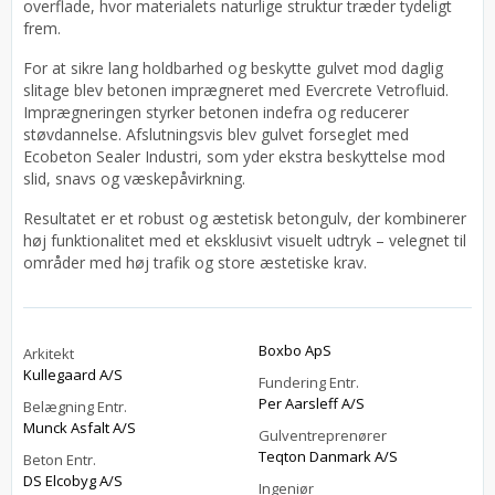
overflade, hvor materialets naturlige struktur træder tydeligt
frem.
For at sikre lang holdbarhed og beskytte gulvet mod daglig
slitage blev betonen imprægneret med Evercrete Vetrofluid.
Imprægneringen styrker betonen indefra og reducerer
støvdannelse. Afslutningsvis blev gulvet forseglet med
Ecobeton Sealer Industri, som yder ekstra beskyttelse mod
slid, snavs og væskepåvirkning.
Resultatet er et robust og æstetisk betongulv, der kombinerer
høj funktionalitet med et eksklusivt visuelt udtryk – velegnet til
områder med høj trafik og store æstetiske krav.
Boxbo ApS
Arkitekt
Kullegaard A/S
Fundering Entr.
Per Aarsleff A/S
Belægning Entr.
Munck Asfalt A/S
Gulventreprenører
Teqton Danmark A/S
Beton Entr.
DS Elcobyg A/S
Ingeniør