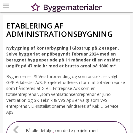
ETABLERING AF
ADMINISTRATIONSBYGNING
Nybygning af kontorbygning i Glostrup på 2 etager .
Selve byggeriet er påbegyndt februar 2024 med en
beregnet byggeperiode på 11 måneder til en anslået
udgift på 47 mio.kr med et brutto areal på 1800 m².
Bygherren er I/S Vestforbrænding og som arkitekt er valgt
GPP Arkitekter A/S.
Projektet udføres i form af totalentreprise
som håndteres af G V L Entreprise A/S som er
totalentreprenør. ,som ventilationsentreprenør er Juno
Ventilation og SK Teknik & VVS ApS er valgt som VVS-
entreprenør. El-installationerne håndteres af Kak El Service
ApS.
Få alle detaljer om dette projekt med