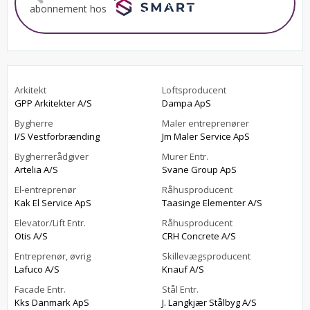
abonnement hos
Arkitekt
Loftsproducent
GPP Arkitekter A/S
Dampa ApS
Bygherre
Maler entreprenører
I/S Vestforbrænding
Jm Maler Service ApS
Bygherrerådgiver
Murer Entr.
Artelia A/S
Svane Group ApS
El-entreprenør
Råhusproducent
Kak El Service ApS
Taasinge Elementer A/S
Elevator/Lift Entr.
Råhusproducent
Otis A/S
CRH Concrete A/S
Entreprenør, øvrig
Skillevægsproducent
Lafuco A/S
Knauf A/S
Facade Entr.
Stål Entr.
Kks Danmark ApS
J. Langkjær Stålbyg A/S