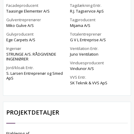
Facadeproducent
Tagdækning Entr.
Taasinge Elementer A/S
R.J. Tagservice ApS
Gulventreprenører
Tagproducent
Miko Gulve A/S
Mijama A/S
Gulvproducent
Totalentreprenør
Ege Carpets A/S
G V L Entreprise A/S
Ingeniør
Ventilation Entr.
STRUNGE A/S. RÅDGIVENDE
Juno Ventilation
INGENIØRER
Vinduesproducent
Jord/kloak Entr.
Vindunor A/S
S. Larsen Entreprenør og Smed
VVS Entr.
ApS
SK Teknik & VVS ApS
PROJEKTDETALJER
Etablering af