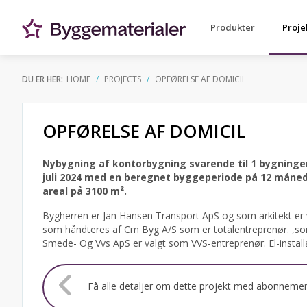
Produkter
Proje
DU ER HER:
HOME
PROJECTS
OPFØRELSE AF DOMICIL
OPFØRELSE AF DOMICIL
Nybygning af kontorbygning svarende til 1 bygninger
juli 2024 med en beregnet byggeperiode på 12 månede
areal på 3100 m².
Bygherren er Jan Hansen Transport ApS og som arkitekt er
som håndteres af Cm Byg A/S som er totalentreprenør. ,som 
Smede- Og Vvs ApS er valgt som VVS-entreprenør. El-install
Få alle detaljer om dette projekt med abonneme