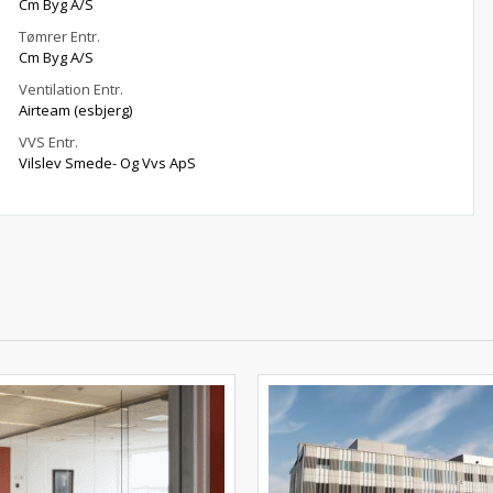
Cm Byg A/S
Tømrer Entr.
Cm Byg A/S
Ventilation Entr.
Airteam (esbjerg)
VVS Entr.
Vilslev Smede- Og Vvs ApS