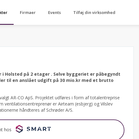
kter
Firmaer
Events
Tilføj din virksomhed
 i Holsted på 2 etager .
Selve byggeriet er påbegyndt
r til en anslået udgift på 30 mio.kr med et brutto
 valgt AR-CO ApS.
Projektet udføres i form af totalentreprise
ventilationsentreprenør er Airteam (esbjerg) og Vilslev
ationerne håndteres af Schrøder A/S.
nt hos