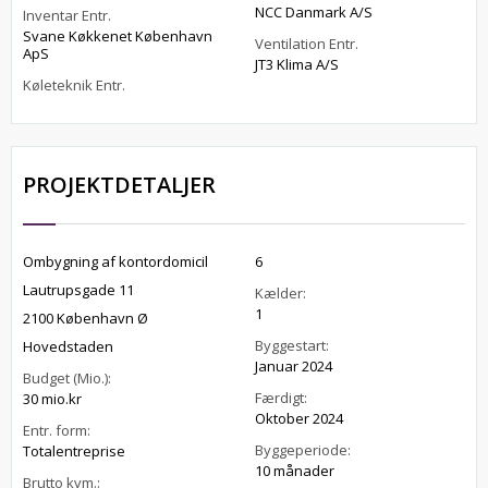
NCC Danmark A/S
Inventar Entr.
Svane Køkkenet København
Ventilation Entr.
ApS
JT3 Klima A/S
Køleteknik Entr.
PROJEKTDETALJER
Ombygning af kontordomicil
6
Lautrupsgade 11
Kælder:
1
2100 København Ø
Byggestart:
Hovedstaden
Januar 2024
Budget (Mio.):
Færdigt:
30 mio.kr
Oktober 2024
Entr. form:
Byggeperiode:
Totalentreprise
10 månader
Brutto kvm.: