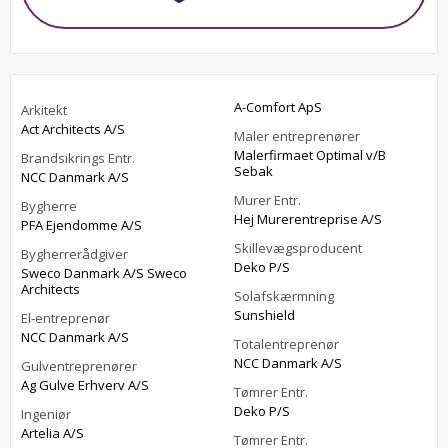
A-Comfort ApS
Arkitekt
Act Architects A/S
Maler entreprenører
Malerfirmaet Optimal v/B
Brandsikrings Entr.
Sebak
NCC Danmark A/S
Murer Entr.
Bygherre
Hej Murerentreprise A/S
PFA Ejendomme A/S
Skillevægsproducent
Bygherrerådgiver
Deko P/S
Sweco Danmark A/S Sweco
Architects
Solafskærmning
Sunshield
El-entreprenør
NCC Danmark A/S
Totalentreprenør
NCC Danmark A/S
Gulventreprenører
Ag Gulve Erhverv A/S
Tømrer Entr.
Deko P/S
Ingeniør
Artelia A/S
Tømrer Entr.