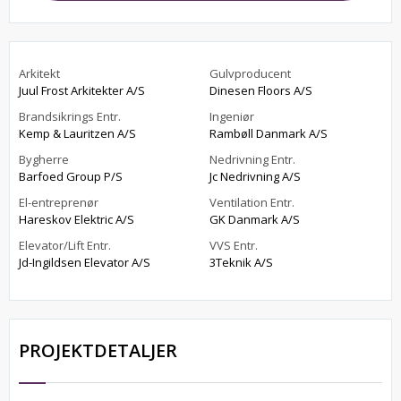
Arkitekt
Gulvproducent
Juul Frost Arkitekter A/S
Dinesen Floors A/S
Brandsikrings Entr.
Ingeniør
Kemp & Lauritzen A/S
Rambøll Danmark A/S
Bygherre
Nedrivning Entr.
Barfoed Group P/S
Jc Nedrivning A/S
El-entreprenør
Ventilation Entr.
Hareskov Elektric A/S
GK Danmark A/S
Elevator/Lift Entr.
VVS Entr.
Jd-Ingildsen Elevator A/S
3Teknik A/S
PROJEKTDETALJER