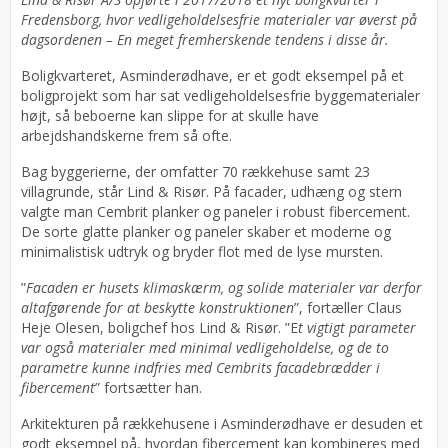
Fredensborg, hvor vedligeholdelsesfrie materialer var øverst på
dagsordenen – En meget fremherskende tendens i disse år.
Boligkvarteret, Asminderødhave, er et godt eksempel på et
boligprojekt som har sat vedligeholdelsesfrie byggematerialer
højt, så beboerne kan slippe for at skulle have
arbejdshandskerne frem så ofte.
Bag byggerierne, der omfatter 70 rækkehuse samt 23
villagrunde, står Lind & Risør. På facader, udhæng og stern
valgte man Cembrit planker og paneler i robust fibercement.
De sorte glatte planker og paneler skaber et moderne og
minimalistisk udtryk og bryder flot med de lyse mursten.
”
Facaden er husets klimaskærm, og solide materialer var derfor
altafgørende for at beskytte konstruktionen
”, fortæller Claus
Heje Olesen, boligchef hos Lind & Risør. ”E
t vigtigt parameter
var også materialer med minimal vedligeholdelse, og de to
parametre kunne indfries med Cembrits facadebrædder i
fibercement
” fortsætter han.
Arkitekturen på rækkehusene i Asminderødhave er desuden et
godt eksempel på, hvordan fibercement kan kombineres med