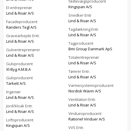
Skillevægsproducent
Kingspan A/S
El-entreprenør
Lind & Risør A/S
Snedker Entr
Lind & Risør A/S
Facadeproducent
Randers Tegl A/S
Tagdækning Entr.
Lind & Risør A/S
Gravearbejde Entr.
Lind & Risør A/S
Tagproducent
Bmi Group Danmark ApS
Gulventreprenører
Lind & Risør A/S
Totalentreprenør
Lind & Risør A/S
Gulvproducent
Xl-Byg A.M.B.A
Tømrer Entr.
Lind & Risør A/S
Gulvproducent
Tarkett A/S
Varmesystemsproducent
Nordisk Wavin A/S
Ingeniør
Lind & Risør A/S
Ventilation Entr.
Lind & Risør A/S
Jord/kloak Entr.
Lind & Risør A/S
Vinduesproducent
Rationel Vinduer A/S
Loftsproducent
Kingspan A/S
VVS Entr.