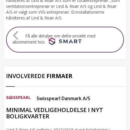
håndteres af Lind & Risør A/S som er totalentreprenør. ,som
ventilationsentreprenør er Lind & Risør A/S og Lind & Risør
A/S er valgt som VVS-entreprenør. El-installationerne
håndteres af Lind & Risør A/S.
Få alle detaljer om dette projekt med
abonnement hos
INVOLVEREDE
FIRMAER
Swisspearl Danmark A/S
MINIMAL VEDLIGEHOLDELSE I NYT
BOLIGKVARTER
Lind & Risør A/S opførte i 2017/2018 et nyt boligkvarter i