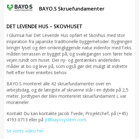
BAYO.S Skruefundamenter
DET LEVENDE HUS – SKOVHUSET
I Glumsø har Det Levende Hus opført et Skovhus med stor
inspiration fra japanske traditionelle byggemetoder. Bygningen
bringer lyset og den omkringliggende natur indenfor med f.eks.
måden terrassen er bygget på, og svalegangen som fører hele
vejen rundt om huset. Der ny- og gentænkes anderledes
måder at bo og leve på, som også gør det muligt at indrette
helt efter hver enkeltes behov.
BAYO.S monteret alle 42 skruefundamenter over en
arbejdsdag, og de længste af skruerne står i en dybde på 2,5
meter. Jordtypen der blev montereret skruefundament i, var
moræneler.
Kontakt Du kan kontakte Jacob Tvede, Projektchef, på (+45)
4193 0713 eller på
jt@bayosystem.com
.
Se vores video her