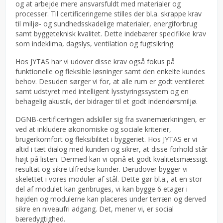
og at arbejde mere ansvarsfuldt med materialer og
processer. Til certificeringerne stilles der bl.a. skrappe krav
til miljø- og sundhedsskadelige materialer, energiforbrug
samt byggeteknisk kvalitet. Dette indebærer specifikke krav
som indeklima, dagslys, ventilation og fugtsikring.
Hos JYTAS har vi udover disse krav også fokus på
funktionelle og fleksible løsninger samt den enkelte kundes
behov. Desuden sørger vi for, at alle rum er godt ventileret
samt udstyret med intelligent lysstyringssystem og en
behagelig akustik, der bidrager til et godt indendørsmiljø.
DGNB-certificeringen adskiller sig fra svanemærkningen, er
ved at inkludere økonomiske og sociale kriterier,
brugerkomfort og fleksibilitet i byggeriet. Hos JYTAS er vi
altid i tæt dialog med kunden og sikrer, at disse forhold står
højt på listen. Dermed kan vi opnå et godt kvalitetsmæssigt
resultat og sikre tilfredse kunder. Derudover bygger vi
skelettet i vores moduler af stål. Dette gør bl.a., at en stor
del af modulet kan genbruges, vi kan bygge 6 etager i
højden og modulerne kan placeres under terræn og derved
sikre en niveaufri adgang. Det, mener vi, er social
bæredygtighed.