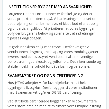
INSTITUTIONER BYGGET MED ANSVARLIGHED
Brugerne i landets institutioner er forskellige og det er
vores projekter til dem også. Vi har løsningen, uanset om
det drejer sig om en børnehave, et klubtilbud eller et bolig-
og undervisningstilbud. Vi prioriterer, at vores bygninger
opfylder brugerens behov og stiler efter, at indretningen
tilpasses dagligdagen.
Et godt indeklima er lig med trivsel. Derfor vægter vi
ventilationen i bygningerne højt, og vores modulbyggerier
leveres med behovsstyret ventilation i alle nødvendige
opholdsrum, god akustik og lydforhold. Det sikrer sunde og
stabile indeklimaforhold for både børn og personale.
SVANEMÆRKET OG DGNB-CERTIFICERING
Hos JYTAS arbejder vi for lav miljøbelastning i hele
bygningens livscyklus. Derfor bygger vi vores institutioner
med Svanemærket og/eller DGNB-certificering.
Ved at tilbyde certificerede byggerier kan vi dokumentere
vores store arbejde med at minimere vores miljøbelastning