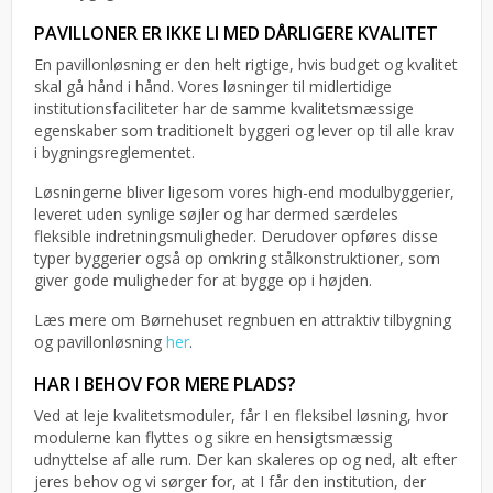
PAVILLONER ER IKKE LI MED DÅRLIGERE KVALITET
En pavillonløsning er den helt rigtige, hvis budget og kvalitet
skal gå hånd i hånd. Vores løsninger til midlertidige
institutionsfaciliteter har de samme kvalitetsmæssige
egenskaber som traditionelt byggeri og lever op til alle krav
i bygningsreglementet.
Løsningerne bliver ligesom vores high-end modulbyggerier,
leveret uden synlige søjler og har dermed særdeles
fleksible indretningsmuligheder. Derudover opføres disse
typer byggerier også op omkring stålkonstruktioner, som
giver gode muligheder for at bygge op i højden.
Læs mere om Børnehuset regnbuen en attraktiv tilbygning
og pavillonløsning
her
.
HAR I BEHOV FOR MERE PLADS?
Ved at leje kvalitetsmoduler, får I en fleksibel løsning, hvor
modulerne kan flyttes og sikre en hensigtsmæssig
udnyttelse af alle rum. Der kan skaleres op og ned, alt efter
jeres behov og vi sørger for, at I får den institution, der