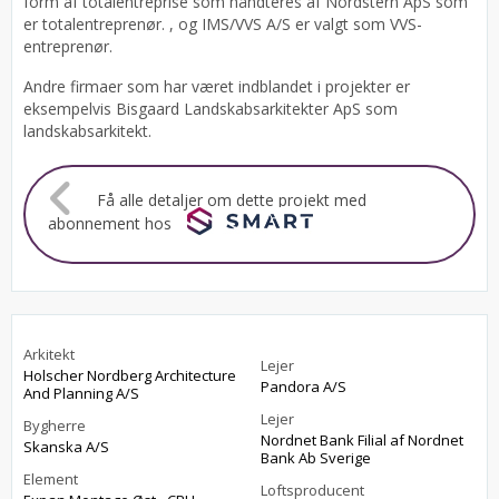
form af totalentreprise som håndteres af Nordstern ApS som
er totalentreprenør. , og IMS/VVS A/S er valgt som VVS-
entreprenør.
Andre firmaer som har været indblandet i projekter er
eksempelvis Bisgaard Landskabsarkitekter ApS som
landskabsarkitekt.
Få alle detaljer om dette projekt med
abonnement hos
Arkitekt
Lejer
Holscher Nordberg Architecture
Pandora A/S
And Planning A/S
Lejer
Bygherre
Nordnet Bank Filial af Nordnet
Skanska A/S
Bank Ab Sverige
Element
Loftsproducent