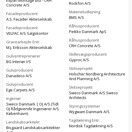
Expan Montage Øst - CRH
Rockfon A/S
Concrete A/S
Materieludlejning
Facadeproducent
BMS A/S
A.S. Facader Aktieselskab
Råhusproducent
Facadeproducent
Peikko Danmark ApS
VELFAC A/S Salgskontor
Råhusproducent
Gravearbejde Entr.
CRH Concrete A/S
M.J. Eriksson Aktieselskab
Skillevægsproducent
Gulventreprenører
Gyproc A/S
BG Interiør I/S
Skitseprojekt
Gulvproducent
Holscher Nordberg Architecture
Danadeco A/S
And Planning A/S
Gulvproducent
Skitseprojekt
Ege Carpets A/S
Sweco Danmark A/S Sweco
Architects
Ingeniør
Sweco Danmark | OJ A/S (Tidl.
Styringssystemer
OJ Rådgivende Ingeniører A/S
Wygwam Danmark A/S
København)
Tagdækning Entr.
Landskabsarkitekt
Nordisk Tagdækning A/S
Bisgaard Landskabsarkitekter