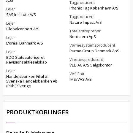
ApS
Tagproducent
Phønix Tag København A/S
Lejer
SAS Institute A/S
Tagproducent
Nature Impact A/S
Lejer
Globalconnect A/S
Totalentreprenør
Nordstern ApS
Lejer
L'oréal Danmark A/S
Varmesystemsproducent
Purmo Group Denmark ApS
Lejer
BDO Statsautoriseret
Vinduesproducent
Revisionsaktieselskab
VELFAC A/S Salgskontor
Lejer
VVS Entr.
Handelsbanken Filial af
IMS/VVS A/S
Svenska Handelsbanken Ab
(Publ) Sverige
PRODUKTKOBLINGER