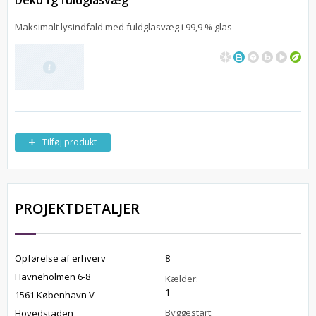
Deko fg fuldglasvæg
Maksimalt lysindfald med fuldglasvæg i 99,9 % glas
Tilføj produkt
PROJEKTDETALJER
Opførelse af erhverv
8
Havneholmen 6-8
Kælder:
1
1561 København V
Byggestart:
Hovedstaden