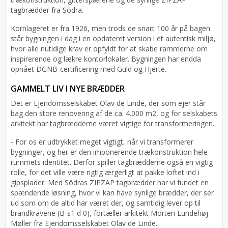
tagbrædder fra Södra.
Kornlageret er fra 1926, men trods de snart 100 år på bagen
står bygningen i dag i en opdateret version i et autentisk miljø,
hvor alle nutidige krav er opfyldt for at skabe rammerne om
inspirerende og lækre kontorlokaler. Bygningen har endda
opnået DGNB-certificering med Guld og Hjerte.
GAMMELT LIV I NYE BRÆDDER
Det er Ejendomsselskabet Olav de Linde, der som ejer står
bag den store renovering af de ca. 4.000 m2, og for selskabets
arkitekt har tagbrædderne været vigtige for transformeringen.
- For os er udtrykket meget vigtigt, når vi transformerer
bygninger, og her er den imponerende trækonstruktion hele
rummets identitet. Derfor spiller tagbrædderne også en vigtig
rolle, for det ville være rigtig ærgerligt at pakke loftet ind i
gipsplader. Med Södras ZIPZAP tagbrædder har vi fundet en
spændende løsning, hvor vi kan have synlige brædder, der ser
ud som om de altid har været der, og samtidig lever op til
brandkravene (B-s1 d 0), fortæller arkitekt Morten Lundehøj
Møller fra Ejendomsselskabet Olav de Linde.