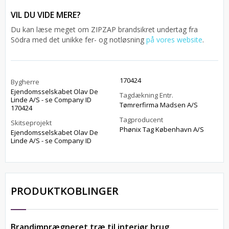
VIL DU VIDE MERE?
Du kan læse meget om ZIPZAP brandsikret undertag fra
Södra med det unikke fer- og notløsning
på vores website
.
170424
Bygherre
Ejendomsselskabet Olav De
Tagdækning Entr.
Linde A/S - se Company ID
Tømrerfirma Madsen A/S
170424
Tagproducent
Skitseprojekt
Phønix Tag København A/S
Ejendomsselskabet Olav De
Linde A/S - se Company ID
PRODUKTKOBLINGER
Brandimprægneret træ til interiør brug