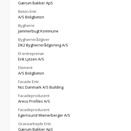
Gærum Bakker ApS
Beton Entr.
A/S Boligbeton
Bygherre
Jammerbugt Kommune
Bygherrerådgiver
DK2 Bygherrerådgivning A/S
El-entreprenør
Erik Lytzen A/S
Element
A/S Boligbeton
Facade Entr.
Ncc Danmark A/S Building
Facadeproducent
Areco Profiles A/S
Facadeproducent
Egernsund Wienerberger A/S
Gravearbejde Entr.
Gærum Bakker ApS