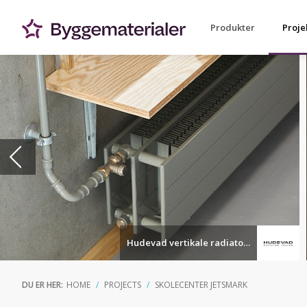
Produkter
Proje
Hudevad vertikale radiatorer
DU ER HER:
HOME
PROJECTS
SKOLECENTER JETSMARK