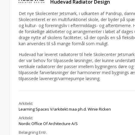
Hudevad Radiator Design
Det nye Skolecenter Jetsmark, i udkanten af Pandrup, dann
Skolecenteret er en multifunktionel skole, der byder på spæ
og kultur- og foreningsliv i eftermiddags- og aftentimerne. 
de forskellige aktiviteter og arrangementer i løbet af dages
drage nytte af skolens faciliteter, så der opnås en så fleks
kan anvendes til så mange formål som muligt.
Hudevad har leveret radiatorer til hele Skolecenter Jetsmar
der var behov for tilpassede løsninger, der kunne understøt
vertikale radiatorer der passer imellem bygningens døre og 
tilpassede farverløsninger der harmonerer med bygnings æst
tilpassede lavenergi/varmepumpe løsning.
Arkitekt
Learning Spaces V/arkitekt maa ph.d. Winie Ricken
Arkitekt
Nordic Office Of Architecture A/S
Belægning Entr.