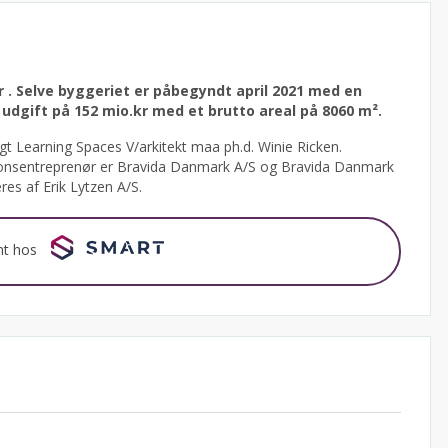
r .
Selve byggeriet er påbegyndt april 2021 med en
udgift på 152 mio.kr med et brutto areal på 8060 m².
 Learning Spaces V/arkitekt maa ph.d. Winie Ricken.
ationsentreprenør er Bravida Danmark A/S og Bravida Danmark
res af Erik Lytzen A/S.
nt hos