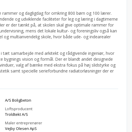
e rammer og dagligdag for omkring 800 børn og 100 lærer.
ndende og udviklende faciliteter for leg og læring i dagtimerne
Her er der tænkt på, at skolen skal give optimale rammer for
 undervisning, mens det lokale kultur- og foreningsliv også kan
ibel og multianvendelig skole, hvor både ude- og indearealer
k i tæt samarbejde med arkitekt og rådgivende ingeniør, hvor
te bygnings vision og formål. Der er blandt andet designede
vinduer, valg af bænke med ekstra fokus på høj slidstyrke og
etik samt specielle serieforbundne radiatorløsninger der er
A/S Boligbeton
Loftsproducent
Troldtekt A/S
Maler entreprenører
Vejby Olesen ApS