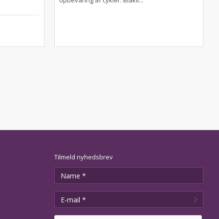
opbevaring af cykler. Blåkil...
Tilmeld nyhedsbrev