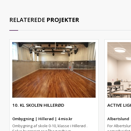
RELATEREDE
PROJEKTER
10. KL SKOLEN HILLERØD
ACTIVE LI
Ombygning | Hillerød | 4 mio.kr
Albertslund
Ombygning af skole 0-10, klasse i Hillerød .
For Albertsl