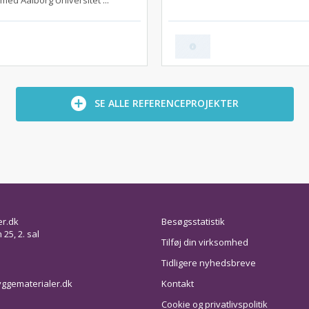
ed Aalborg Universitet ...
SE ALLE REFERENCEPROJEKTER
er.dk
Besøgsstatistik
25, 2. sal
Tilføj din virksomhed
Tidligere nyhedsbreve
ggematerialer.dk
Kontakt
Cookie og privatlivspolitik