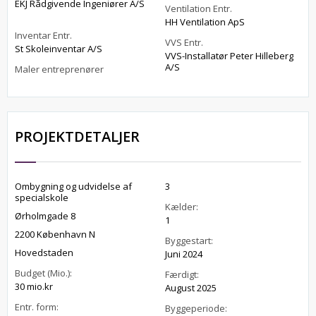
EKJ Rådgivende Ingeniører A/S
Ventilation Entr.
HH Ventilation ApS
Inventar Entr.
VVS Entr.
St Skoleinventar A/S
VVS-Installatør Peter Hilleberg
A/S
Maler entreprenører
PROJEKTDETALJER
Ombygning og udvidelse af
3
specialskole
Kælder:
Ørholmgade 8
1
2200 København N
Byggestart:
Hovedstaden
Juni 2024
Budget (Mio.):
Færdigt:
30 mio.kr
August 2025
Entr. form:
Byggeperiode: