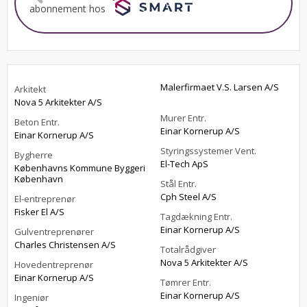
abonnement hos
Malerfirmaet V.S. Larsen A/S
Arkitekt
Nova 5 Arkitekter A/S
Murer Entr.
Beton Entr.
Einar Kornerup A/S
Einar Kornerup A/S
Styringssystemer Vent.
Bygherre
El-Tech ApS
Københavns Kommune Byggeri
København
Stål Entr.
Cph Steel A/S
El-entreprenør
Fisker El A/S
Tagdækning Entr.
Einar Kornerup A/S
Gulventreprenører
Charles Christensen A/S
Totalrådgiver
Nova 5 Arkitekter A/S
Hovedentreprenør
Einar Kornerup A/S
Tømrer Entr.
Einar Kornerup A/S
Ingeniør