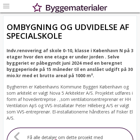
OMBYGNING OG UDVIDELSE AF
SPECIALSKOLE
Indv.renovering af skole 0-10, klasse i København N på 3
etager hvor den ene etage er under jorden .
Selve
byggeriet er påbegyndt juni 2024 med en beregnet
byggeperiode på 15 måneder til en anslået udgift på 30
mio.kr med et brutto areal på 1000 m².
Bygherren er Københavns Kommune Byggeri København og
som arkitekt er valgt Nova 5 Arkitekter A/S.
Projektet udføres i
form af hovedentreprise . ,som ventilationsentreprenør er HH
Ventilation ApS og VVS-Installatør Peter Hilleberg A/S er valgt
som VVS-entreprenør. El-installationerne håndteres af Fisker El
A/S.
Få alle detaljer om dette projekt med