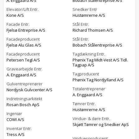
A. Enggaard A/S
Bobach Stålentreprise A/S
Elevator/Lift Entr.
Snedker Entr
Kone A/S
Hustømrerne A/S
Facade Entr.
Stål Entr.
Fjelsø Entreprise A/S
Richard Thomsen A/S
Facadeproducent
Stål Entr.
Fjelsø Alu Glas A/S
Bobach Stålentreprise A/S
Facadeproducent
Tagdækning Entr.
Petersen Tegl A/S
Phønix Tag Midt-Vest A/S Tidl.
Tagpap A/S
Gravearbejde Entr.
Tagproducent
A. Enggaard A/S
Phønix Tag Nordjylland A/S
Gulventreprenører
Totalentreprenør
Nordjysk Gulvcenter A/S
A. Enggaard A/S
Indretningsarkitekt
Tømrer Entr.
Rosan Bosch ApS
Hustømrerne A/S
Ingeniør
Vindue- & døre Entr.
COWI A/S
Skjøtt Tømrer og Snedker ApS
Inventar Entr.
Tress A/S
Vinduesproducent