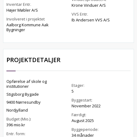
Inventar Entr.
Krone Vinduer A/S
Højer Møbler A/S
VVS Entr.
Involveret i projektet
Ib Andersen VVS A/S
Aalborg Kommune Aak
Bygninger
PROJEKTDETALJER
Opførelse af skole og
Etager:
institutioner
5
Stigsborg Bygade
Byggestart:
9400 Nørresundby
November 2022
Nordjylland
Færdigt:
Budget (Mio.):
August 2025
396 mio.kr
Byggeperiode:
Entr. form:
34 månader