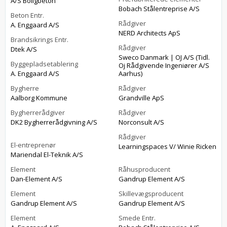
A/S Boligbeton
Bobach Stålentreprise A/S
Beton Entr.
Rådgiver
A. Enggaard A/S
NERD Architects ApS
Brandsikrings Entr.
Rådgiver
Dtek A/S
Sweco Danmark | OJ A/S (Tidl.
Byggepladsetablering
Oj Rådgivende Ingeniører A/S
A. Enggaard A/S
Aarhus)
Bygherre
Rådgiver
Aalborg Kommune
Grandville ApS
Bygherrerådgiver
Rådgiver
DK2 Bygherrerådgivning A/S
Norconsult A/S
Rådgiver
El-entreprenør
Learningspaces V/ Winie Ricken
Mariendal El-Teknik A/S
Element
Råhusproducent
Dan-Element A/S
Gandrup Element A/S
Element
Skillevægsproducent
Gandrup Element A/S
Gandrup Element A/S
Element
Smede Entr.