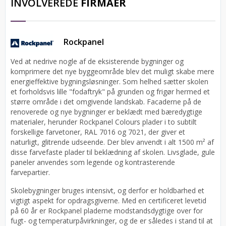
INVOLVEREDE
FIRMAER
Rockpanel
Ved at nedrive nogle af de eksisterende bygninger og
komprimere det nye byggeområde blev det muligt skabe mere
energieffektive bygningsløsninger. Som helhed sætter skolen
et forholdsvis lille "fodaftryk" på grunden og frigør hermed et
større område i det omgivende landskab. Facaderne på de
renoverede og nye bygninger er beklædt med bæredygtige
materialer, herunder Rockpanel Colours plader i to subtilt
forskellige farvetoner, RAL 7016 og 7021, der giver et
naturligt, glitrende udseende. Der blev anvendt i alt 1500 m² af
disse farvefaste plader til beklædning af skolen. Livsglade, gule
paneler anvendes som legende og kontrasterende
farvepartier.
Skolebygninger bruges intensivt, og derfor er holdbarhed et
vigtigt aspekt for opdragsgiverne. Med en certificeret levetid
på 60 år er Rockpanel pladerne modstandsdygtige over for
fugt- og temperaturpåvirkninger, og de er således i stand til at