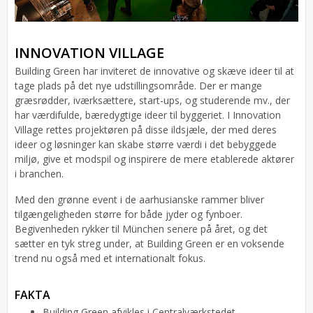
INNOVATION VILLAGE
Building Green har inviteret de innovative og skæve ideer til at
tage plads på det nye udstillingsområde. Der er mange
græsrødder, iværksættere, start-ups, og studerende mv., der
har værdifulde, bæredygtige ideer til byggeriet. I Innovation
Village rettes projektøren på disse ildsjæle, der med deres
ideer og løsninger kan skabe større værdi i det bebyggede
miljø, give et modspil og inspirere de mere etablerede aktører
i branchen.
Med den grønne event i de aarhusianske rammer bliver
tilgængeligheden større for både jyder og fynboer.
Begivenheden rykker til München senere på året, og det
sætter en tyk streg under, at Building Green er en voksende
trend nu også med et internationalt fokus.
FAKTA
Building Green afvikles i Centralværkstedet,