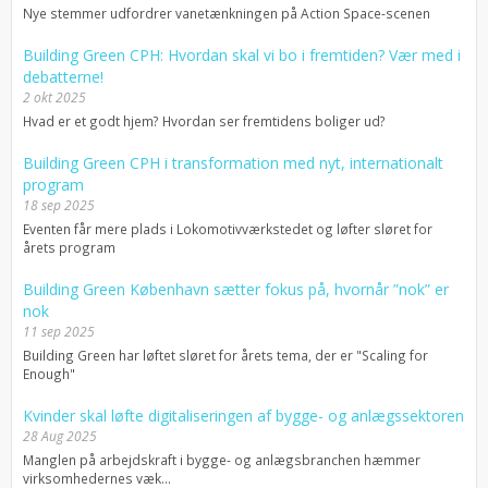
Nye stemmer udfordrer vanetænkningen på Action Space-scenen
Building Green CPH: Hvordan skal vi bo i fremtiden? Vær med i
debatterne!
2 okt 2025
Hvad er et godt hjem? Hvordan ser fremtidens boliger ud?
Building Green CPH i transformation med nyt, internationalt
program
18 sep 2025
Eventen får mere plads i Lokomotivværkstedet og løfter sløret for
årets program
Building Green København sætter fokus på, hvornår ”nok” er
nok
11 sep 2025
Building Green har løftet sløret for årets tema, der er "Scaling for
Enough"
Kvinder skal løfte digitaliseringen af bygge- og anlægssektoren
28 Aug 2025
Manglen på arbejdskraft i bygge- og anlægsbranchen hæmmer
virksomhedernes væk...