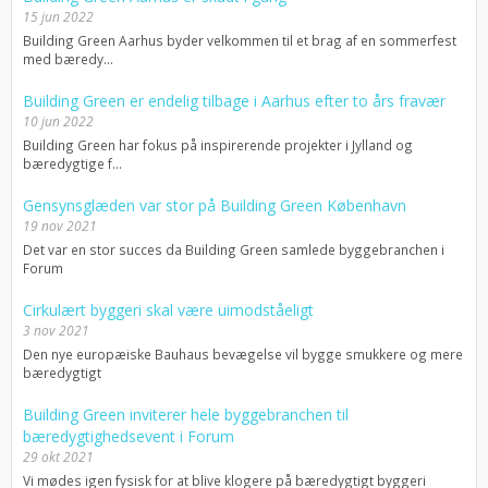
15 jun 2022
Building Green Aarhus byder velkommen til et brag af en sommerfest
med bæredy...
Building Green er endelig tilbage i Aarhus efter to års fravær
10 jun 2022
Building Green har fokus på inspirerende projekter i Jylland og
bæredygtige f...
Gensynsglæden var stor på Building Green København
19 nov 2021
Det var en stor succes da Building Green samlede byggebranchen i
Forum
Cirkulært byggeri skal være uimodståeligt
3 nov 2021
Den nye europæiske Bauhaus bevægelse vil bygge smukkere og mere
bæredygtigt
Building Green inviterer hele byggebranchen til
bæredygtighedsevent i Forum
29 okt 2021
Vi mødes igen fysisk for at blive klogere på bæredygtigt byggeri