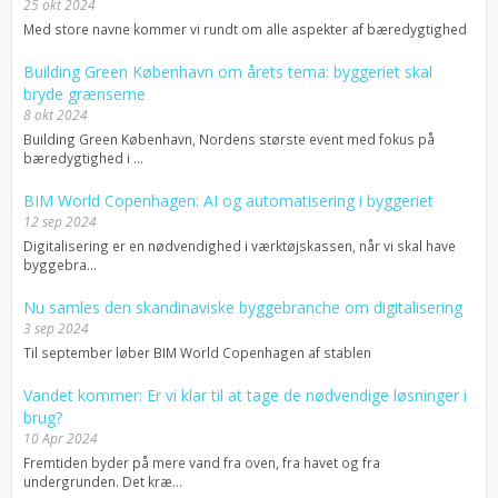
25 okt 2024
Med store navne kommer vi rundt om alle aspekter af bæredygtighed
Building Green København om årets tema: byggeriet skal
bryde grænserne
8 okt 2024
Building Green København, Nordens største event med fokus på
bæredygtighed i ...
BIM World Copenhagen: AI og automatisering i byggeriet
12 sep 2024
Digitalisering er en nødvendighed i værktøjskassen, når vi skal have
byggebra...
Nu samles den skandinaviske byggebranche om digitalisering
3 sep 2024
Til september løber BIM World Copenhagen af stablen
Vandet kommer: Er vi klar til at tage de nødvendige løsninger i
brug?
10 Apr 2024
Fremtiden byder på mere vand fra oven, fra havet og fra
undergrunden. Det kræ...