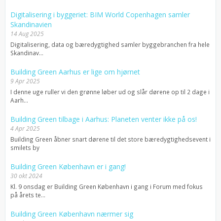
Digitalisering i byggeriet: BIM World Copenhagen samler
Skandinavien
14 Aug 2025
Digitalisering, data og bæredygtighed samler byggebranchen fra hele
Skandinav...
Building Green Aarhus er lige om hjørnet
9 Apr 2025
I denne uge ruller vi den grønne løber ud og slår dørene op til 2 dage i
Aarh...
Building Green tilbage i Aarhus: Planeten venter ikke på os!
4 Apr 2025
Building Green åbner snart dørene til det store bæredygtighedsevent i
smilets by
Building Green København er i gang!
30 okt 2024
Kl. 9 onsdag er Building Green København i gang i Forum med fokus
på årets te...
Building Green København nærmer sig