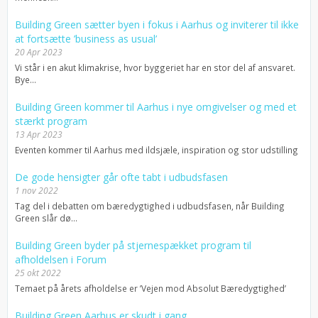
Building Green sætter byen i fokus i Aarhus og inviterer til ikke
at fortsætte ’business as usual’
20 Apr 2023
Vi står i en akut klimakrise, hvor byggeriet har en stor del af ansvaret.
Bye...
Building Green kommer til Aarhus i nye omgivelser og med et
stærkt program
13 Apr 2023
Eventen kommer til Aarhus med ildsjæle, inspiration og stor udstilling
De gode hensigter går ofte tabt i udbudsfasen
1 nov 2022
Tag del i debatten om bæredygtighed i udbudsfasen, når Building
Green slår dø...
Building Green byder på stjernespækket program til
afholdelsen i Forum
25 okt 2022
Temaet på årets afholdelse er ’Vejen mod Absolut Bæredygtighed’
Building Green Aarhus er skudt i gang