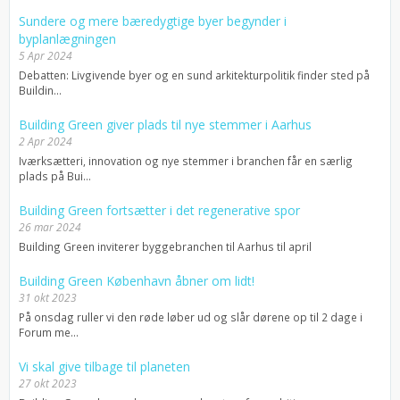
Sundere og mere bæredygtige byer begynder i
byplanlægningen
5 Apr 2024
Debatten: Livgivende byer og en sund arkitekturpolitik finder sted på
Buildin...
Building Green giver plads til nye stemmer i Aarhus
2 Apr 2024
Iværksætteri, innovation og nye stemmer i branchen får en særlig
plads på Bui...
Building Green fortsætter i det regenerative spor
26 mar 2024
Building Green inviterer byggebranchen til Aarhus til april
Building Green København åbner om lidt!
31 okt 2023
På onsdag ruller vi den røde løber ud og slår dørene op til 2 dage i
Forum me...
Vi skal give tilbage til planeten
27 okt 2023