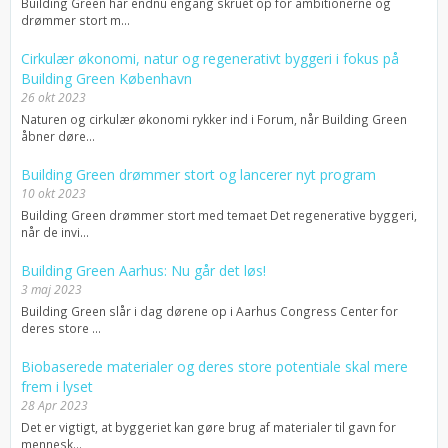
Building Green har endnu engang skruet op for ambitionerne og
drømmer stort m...
Cirkulær økonomi, natur og regenerativt byggeri i fokus på
Building Green København
26 okt 2023
Naturen og cirkulær økonomi rykker ind i Forum, når Building Green
åbner døre...
Building Green drømmer stort og lancerer nyt program
10 okt 2023
Building Green drømmer stort med temaet Det regenerative byggeri,
når de invi...
Building Green Aarhus: Nu går det løs!
3 maj 2023
Building Green slår i dag dørene op i Aarhus Congress Center for
deres store ...
Biobaserede materialer og deres store potentiale skal mere
frem i lyset
28 Apr 2023
Det er vigtigt, at byggeriet kan gøre brug af materialer til gavn for
mennesk...