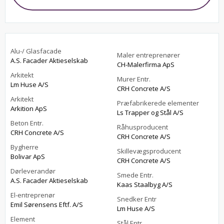
Alu-/ Glasfacade
Maler entreprenører
A.S. Facader Aktieselskab
CH-Malerfirma ApS
Arkitekt
Murer Entr.
Lm Huse A/S
CRH Concrete A/S
Arkitekt
Præfabrikerede elementer
Arkition ApS
Ls Trapper og Stål A/S
Beton Entr.
Råhusproducent
CRH Concrete A/S
CRH Concrete A/S
Bygherre
Skillevægsproducent
Bolivar ApS
CRH Concrete A/S
Dørleverandør
Smede Entr.
A.S. Facader Aktieselskab
Kaas Staalbyg A/S
El-entreprenør
Snedker Entr
Emil Sørensens Eftf. A/S
Lm Huse A/S
Element
Stål Entr.