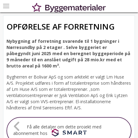
OPFØRELSE AF FORRETNING
Nybygning af forretning svarende til 1 bygninger i
Nørresundby på 2 etager .
Selve byggeriet er
påbegyndt juni 2025 med en beregnet byggeperiode på
9 måneder til en anslået udgift på 28 mio.kr med et
brutto areal på 1600 m².
Bygherren er Bolivar ApS og som arkitekt er valgt Lm Huse
A/S.
Projektet udføres i form af totalentreprise som håndteres
af Lm Huse A/S som er totalentreprenør. ,som
ventilationsentreprenør er Jysk Ventilation ApS og Erik Lytzen
A/S er valgt som VVS-entreprenør. El-installationerne
håndteres af Emil Sørensens Eftf. A/S.
Få alle detaljer om dette projekt med
abonnement hos