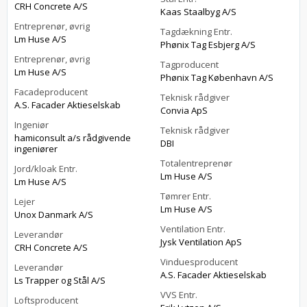
CRH Concrete A/S
Kaas Staalbyg A/S
Entreprenør, øvrig
Tagdækning Entr.
Lm Huse A/S
Phønix Tag Esbjerg A/S
Entreprenør, øvrig
Tagproducent
Lm Huse A/S
Phønix Tag København A/S
Facadeproducent
Teknisk rådgiver
A.S. Facader Aktieselskab
Convia ApS
Ingeniør
Teknisk rådgiver
hamiconsult a/s rådgivende
DBI
ingeniører
Totalentreprenør
Jord/kloak Entr.
Lm Huse A/S
Lm Huse A/S
Tømrer Entr.
Lejer
Lm Huse A/S
Unox Danmark A/S
Ventilation Entr.
Leverandør
Jysk Ventilation ApS
CRH Concrete A/S
Vinduesproducent
Leverandør
A.S. Facader Aktieselskab
Ls Trapper og Stål A/S
VVS Entr.
Loftsproducent