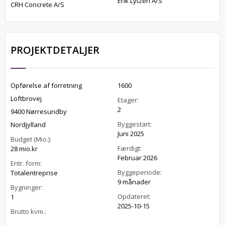
Erik Lytzen A/S
CRH Concrete A/S
PROJEKTDETALJER
Opførelse af forretning
1600
Loftbrovej
Etager:
2
9400 Nørresundby
Byggestart:
Nordjylland
Juni 2025
Budget (Mio.):
Færdigt:
28 mio.kr
Februar 2026
Entr. form:
Byggeperiode:
Totalentreprise
9 månader
Bygninger:
Opdateret:
1
2025-10-15
Brutto kvm.: