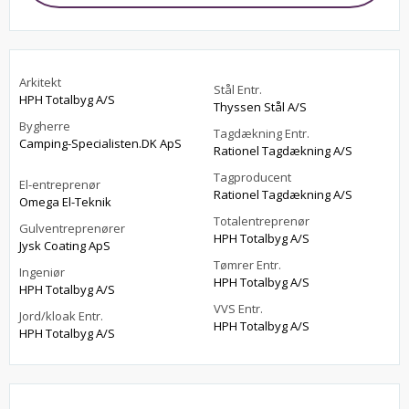
Arkitekt
Stål Entr.
HPH Totalbyg A/S
Thyssen Stål A/S
Bygherre
Tagdækning Entr.
Camping-Specialisten.DK ApS
Rationel Tagdækning A/S
Tagproducent
El-entreprenør
Rationel Tagdækning A/S
Omega El-Teknik
Totalentreprenør
Gulventreprenører
HPH Totalbyg A/S
Jysk Coating ApS
Tømrer Entr.
Ingeniør
HPH Totalbyg A/S
HPH Totalbyg A/S
VVS Entr.
Jord/kloak Entr.
HPH Totalbyg A/S
HPH Totalbyg A/S