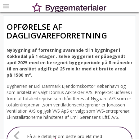
OPFØRELSE AF
DAGLIGVAREFORRETNING
Nybygning af forretning svarende til 1 bygninger i
Kokkedal på 1 etager .
Selve byggeriet er påbegyndt
april 2025 med en beregnet byggeperiode på 8 måneder
til en anslået udgift på 25 mio.kr med et brutto areal
på 1500 m².
Bygherren er Lidl Danmark Ejendomskontor København og
som arkitekt er valgt Domus Arkitekter A/S.
Projektet udføres i
form af totalentreprise som håndteres af Nygaard A/S som er
totalentreprenør. ,som ventilationsentreprenør er Jonassen
Ventilation A/S og Jysk VVS ApS er valgt som VVS-entreprenør.
El-installationerne håndteres af Emil Sørensens Eftf. A/S.
Få alle detaljer om dette projekt med