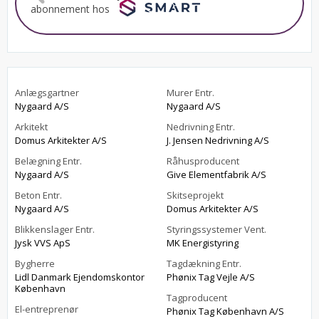
abonnement hos
Anlægsgartner
Murer Entr.
Nygaard A/S
Nygaard A/S
Arkitekt
Nedrivning Entr.
Domus Arkitekter A/S
J. Jensen Nedrivning A/S
Belægning Entr.
Råhusproducent
Nygaard A/S
Give Elementfabrik A/S
Beton Entr.
Skitseprojekt
Nygaard A/S
Domus Arkitekter A/S
Blikkenslager Entr.
Styringssystemer Vent.
Jysk VVS ApS
MK Energistyring
Bygherre
Tagdækning Entr.
Lidl Danmark Ejendomskontor
Phønix Tag Vejle A/S
København
Tagproducent
El-entreprenør
Phønix Tag København A/S