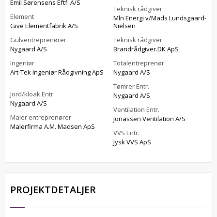
Emil Sørensens Eftf. A/S
Teknisk rådgiver
Element
Mln Energi v/Mads Lundsgaard-
Give Elementfabrik A/S
Nielsen
Gulventreprenører
Teknisk rådgiver
Nygaard A/S
Brandrådgiver.DK ApS
Ingeniør
Totalentreprenør
Art-Tek Ingeniør Rådgivning ApS
Nygaard A/S
Tømrer Entr.
Jord/kloak Entr.
Nygaard A/S
Nygaard A/S
Ventilation Entr.
Maler entreprenører
Jonassen Ventilation A/S
Malerfirma A.M. Madsen ApS
VVS Entr.
Jysk VVS ApS
PROJEKTDETALJER